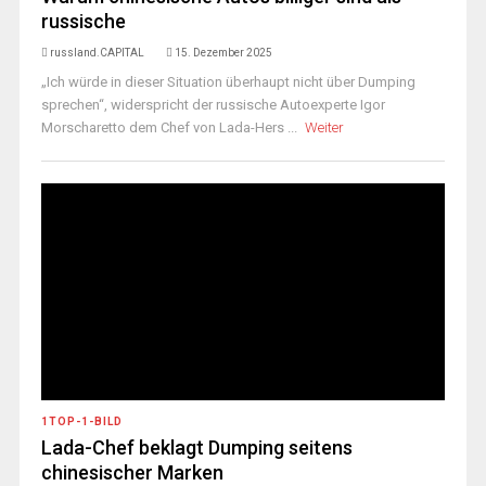
russische
russland.CAPITAL
15. Dezember 2025
„Ich würde in dieser Situation überhaupt nicht über Dumping
sprechen“, widerspricht der russische Autoexperte Igor
Morscharetto dem Chef von Lada-Hers ...
Weiter
1TOP-1-BILD
Lada-Chef beklagt Dumping seitens
chinesischer Marken