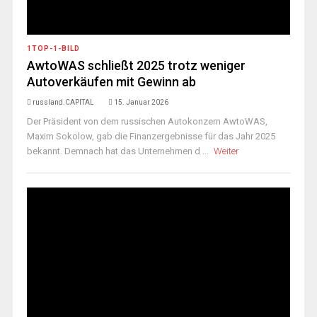
1TOP-1-BILD
AwtoWAS schließt 2025 trotz weniger
Autoverkäufen mit Gewinn ab
russland.CAPITAL
15. Januar 2026
Der Präsident von dem russischen Autokonzern AwtoWAS,
Maxim Sokolow, gab die Finanzergebnisse für das Jahr 2025
bekannt. Demnach hat das Unternehmen d ...
Weiter