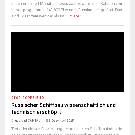
In den ersten elf Monaten dieses Jahres wurden im Rahmen von
Importprogrammen 143.800 Pkw nach Russland eingeführt. Das
sind 14 Prozent weniger als im ...
Weiter
2TOP-DOPPELBILD
Russischer Schiffbau wissenschaftlich und
technisch erschöpft
russland.CAPITAL
5. Dezember 2025
Trotz der aktiven Entwicklung der russischen Schiffbauindustrie