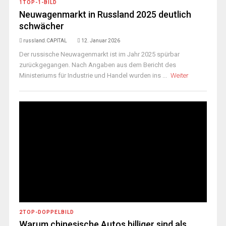
1TOP-1-BILD
Neuwagenmarkt in Russland 2025 deutlich
schwächer
russland.CAPITAL
12. Januar 2026
Der russische Neuwagenmarkt ist im Jahr 2025 spürbar
zurückgegangen. Nach Angaben aus dem Bericht des
Ministeriums für Industrie und Handel wurden ins ...
Weiter
2TOP-DOPPELBILD
Warum chinesische Autos billiger sind als