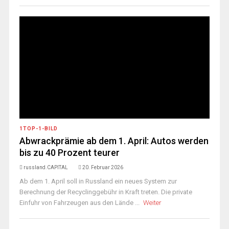
1TOP-1-BILD
Abwrackprämie ab dem 1. April: Autos werden
bis zu 40 Prozent teurer
russland.CAPITAL
20. Februar 2026
Ab dem 1. April soll in Russland ein neues System zur
Berechnung der Recyclinggebühr in Kraft treten. Die private
Einfuhr von Fahrzeugen aus den Lände ...
Weiter