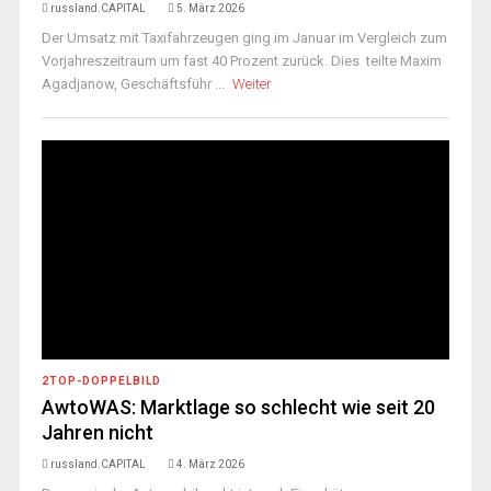
russland.CAPITAL
5. März 2026
Der Umsatz mit Taxifahrzeugen ging im Januar im Vergleich zum
Vorjahreszeitraum um fast 40 Prozent zurück. Dies teilte Maxim
Agadjanow, Geschäftsführ ...
Weiter
2TOP-DOPPELBILD
AwtoWAS: Marktlage so schlecht wie seit 20
Jahren nicht
russland.CAPITAL
4. März 2026