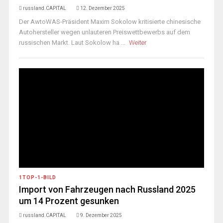
russland.CAPITAL
12. Dezember 2025
Der AwtoWAS-Präsident Maxim Sokolow kritisierte chinesische
Autohersteller wegen unlauteren Preiswettbewerbs auf dem
russischen Markt. Laut Sokolow ha ...
Weiter
1TOP-1-BILD
Import von Fahrzeugen nach Russland 2025
um 14 Prozent gesunken
russland.CAPITAL
9. Dezember 2025