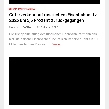
2TOP-DOPPELBILD
Güterverkehr auf russischem Eisenbahnnetz
2025 um 5,6 Prozent zurückgegangen
russland.CAPITAL
13. Januar 2026
Die Transportleistung des russischen Eisenbahnunternehmens
RZD (Russische Eisenbahnen) belief sich im selben Jahr auf 1,1
Milliarden Tonnen. Das sind ...
Weiter