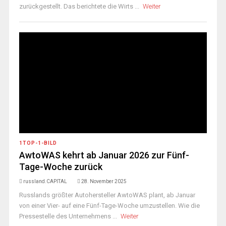
zurückgestellt. Das berichtete die Wirts ...
Weiter
1TOP-1-BILD
AwtoWAS kehrt ab Januar 2026 zur Fünf-
Tage-Woche zurück
russland.CAPITAL
28. November 2025
Russlands größter Autohersteller AwtoWAS plant, ab Januar
von einer Vier- auf eine Fünf-Tage-Woche umzustellen. Wie die
Pressestelle des Unternehmens ...
Weiter