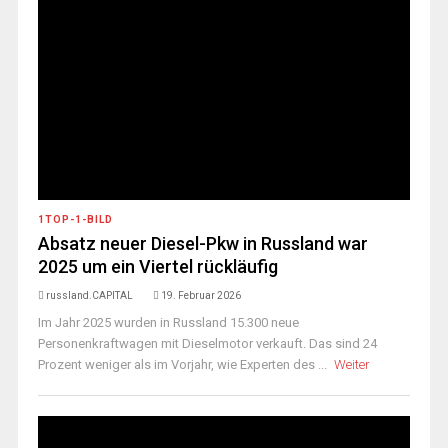
1TOP-1-BILD
Absatz neuer Diesel-Pkw in Russland war
2025 um ein Viertel rückläufig
russland.CAPITAL
19. Februar 2026
Im Jahr 2025 wurden in Russland 15.300 neue
Personenkraftwagen mit Dieselmotor verkauft. Das sind 24
Prozent weniger als im Vorjahr, wie Experten des ...
Weiter