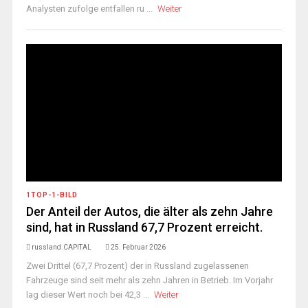
Analysten zufolge entfallen ru ...
Weiter
1TOP-1-BILD
Der Anteil der Autos, die älter als zehn Jahre
sind, hat in Russland 67,7 Prozent erreicht.
russland.CAPITAL
25. Februar 2026
Zwei Drittel (67,7 Prozent) der in Russland zugelassenen
Fahrzeuge sind seit mehr als zehn Jahren in Betrieb. Im Vorjahr
lag dieser Wert noch bei 42,3 ...
Weiter