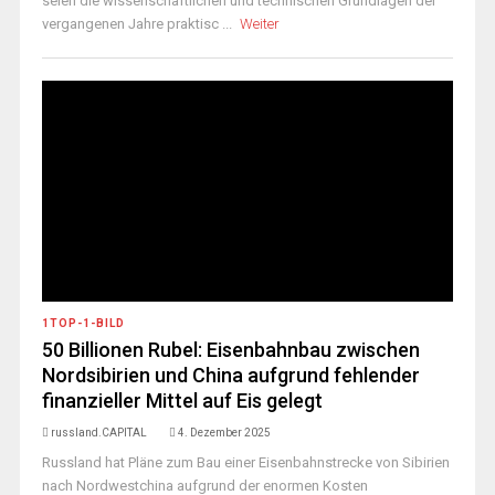
seien die wissenschaftlichen und technischen Grundlagen der
vergangenen Jahre praktisc ...
Weiter
1TOP-1-BILD
50 Billionen Rubel: Eisenbahnbau zwischen
Nordsibirien und China aufgrund fehlender
finanzieller Mittel auf Eis gelegt
russland.CAPITAL
4. Dezember 2025
Russland hat Pläne zum Bau einer Eisenbahnstrecke von Sibirien
nach Nordwestchina aufgrund der enormen Kosten