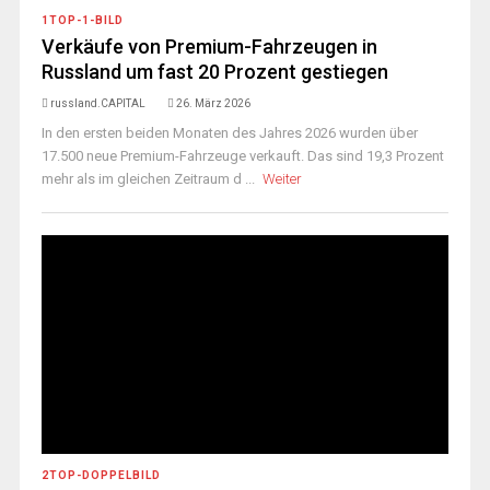
1TOP-1-BILD
Verkäufe von Premium-Fahrzeugen in
Russland um fast 20 Prozent gestiegen
russland.CAPITAL
26. März 2026
In den ersten beiden Monaten des Jahres 2026 wurden über
17.500 neue Premium-Fahrzeuge verkauft. Das sind 19,3 Prozent
mehr als im gleichen Zeitraum d ...
Weiter
2TOP-DOPPELBILD