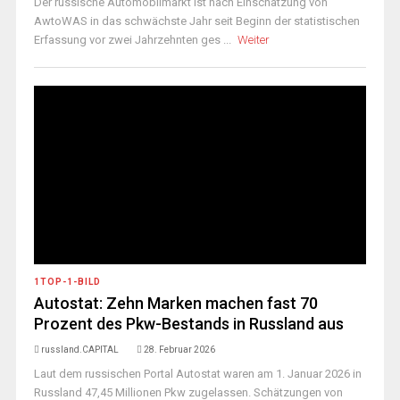
Der russische Automobilmarkt ist nach Einschätzung von
AwtoWAS in das schwächste Jahr seit Beginn der statistischen
Erfassung vor zwei Jahrzehnten ges ...
Weiter
1TOP-1-BILD
Autostat: Zehn Marken machen fast 70
Prozent des Pkw-Bestands in Russland aus
russland.CAPITAL
28. Februar 2026
Laut dem russischen Portal Autostat waren am 1. Januar 2026 in
Russland 47,45 Millionen Pkw zugelassen. Schätzungen von