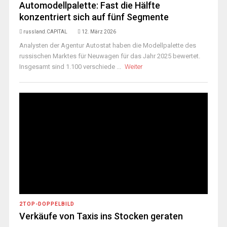
Automodellpalette: Fast die Hälfte
konzentriert sich auf fünf Segmente
russland.CAPITAL
12. März 2026
Analysten der Agentur Autostat haben die Modellpalette des
russischen Marktes für Neuwagen für das Jahr 2025 bewertet.
Insgesamt sind 1.100 verschiede ...
Weiter
2TOP-DOPPELBILD
Verkäufe von Taxis ins Stocken geraten