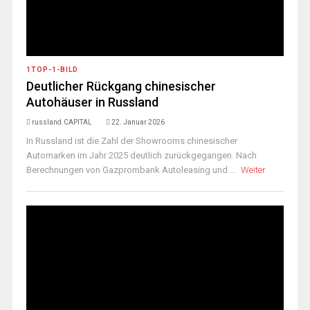
1TOP-1-BILD
Deutlicher Rückgang chinesischer
Autohäuser in Russland
russland.CAPITAL
22. Januar 2026
In Russland ist die Zahl der Showrooms chinesischer
Automarken im Jahr 2025 deutlich zurückgegangen. Nach
Berechnungen von Gazprombank Autoleasing und ...
Weiter