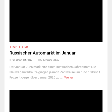
1TOP-1-BILD
Russischer Automarkt im Januar
russland.CAPITAL
5. Februar 2026
Der Januar 2026 markierte einen schwachen Jahresstart: Die
Neuwagenverkäufe gingen je nach Zählweise um rund 10 bis11
Prozent gegenüber Januar 2025 zu ...
Weiter