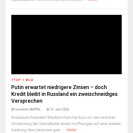
1TOP-1-BILD
Putin erwartet niedrigere Zinsen – doch
Kredit bleibt in Russland ein zweischneidiges
Versprechen
russland.CAPITAL
13. Juni 2026
Russlands Präsident Wladimir Putin hat kurz vor der nächsten
Zinssitzung der Zentralbank erneut Hoffnungen auf eine weitere
Senkung des Leitzinses gew ...
Weiter