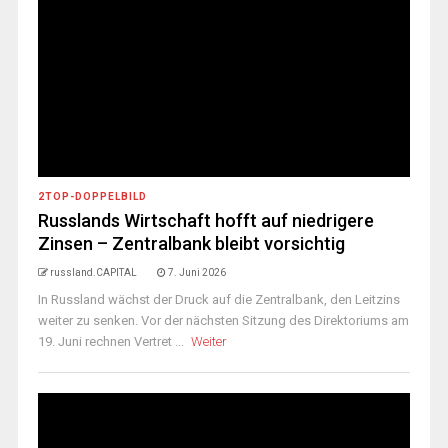
2TOP-DOPPELBILD
Russlands Wirtschaft hofft auf niedrigere
Zinsen – Zentralbank bleibt vorsichtig
russland.CAPITAL
7. Juni 2026
In Russland wächst der Druck auf die Zentralbank, den Leitzins
weiter zu senken. Vor der nächsten Sitzung des Direktoriums am
19. Juni rechnen Vertret ...
Weiter