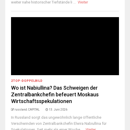
weiter nahe historischer Tiefstände li ...
Weiter
2TOP-DOPPELBILD
Wo ist Nabiullina? Das Schweigen der
Zentralbankchefin befeuert Moskaus
Wirtschaftsspekulationen
russland.CAPITAL
13. Juni 2026
In Russland sorgt das ungewöhnlich lange öffentliche
Verschwinden von Zentralbankchefin Elwira Nabiullina für
Spekulationen. Seit mehr als einer Woche ...
Weiter