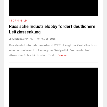
1TOP-1-BILD
Russische Industrielobby fordert deutlichere
Leitzinssenkung
russland.CAPITAL
19. Juni 2026
Russlands Unternehmerverband RSPP drängt die Zentralbank zu
einer schnelleren Lockerung der Geldpolitik. Verbandschef
Alexander Schochin fordert für d ...
Weiter