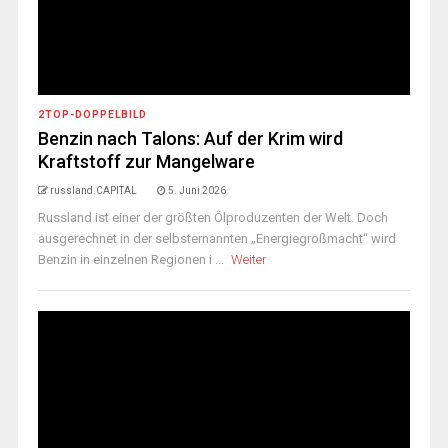
2TOP-DOPPELBILD
Benzin nach Talons: Auf der Krim wird
Kraftstoff zur Mangelware
russland.CAPITAL
5. Juni 2026
Russland ist einer der größten Ölproduzenten der Welt. Doch
ausgerechnet in der selbsternannten „Energiegroßmacht“ wird
Benzin in einzelnen Regionen i ...
Weiter