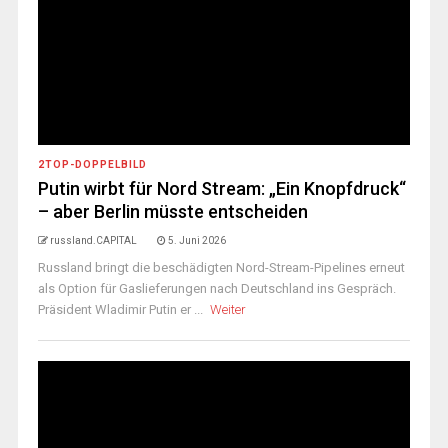
2TOP-DOPPELBILD
Putin wirbt für Nord Stream: „Ein Knopfdruck“
– aber Berlin müsste entscheiden
russland.CAPITAL
5. Juni 2026
Russland bringt die beschädigten Nord-Stream-Pipelines erneut
als Option für Gaslieferungen nach Deutschland ins Gespräch.
Präsident Wladimir Putin er ...
Weiter