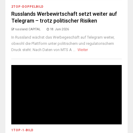
2TOP-DOPPELBILD
Russlands Werbewirtschaft setzt weiter auf
Telegram – trotz politischer Risiken
russland.CAPITAL
18. Juni 2026
In Russland wächst das Werbegeschäft auf Telegram weiter,
obwohl die Plattform unter politischem und regulatorischem
Druck steht. Nach Daten von MTS A ...
Weiter
1TOP-1-BILD