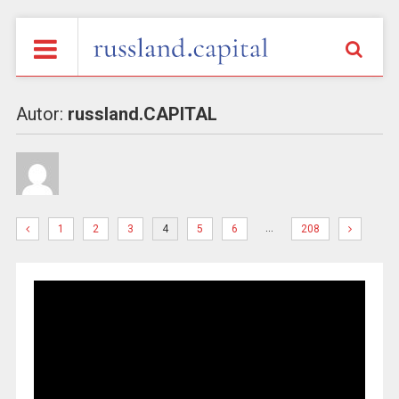
Autor:
russland.CAPITAL
…
1
2
3
4
5
6
208