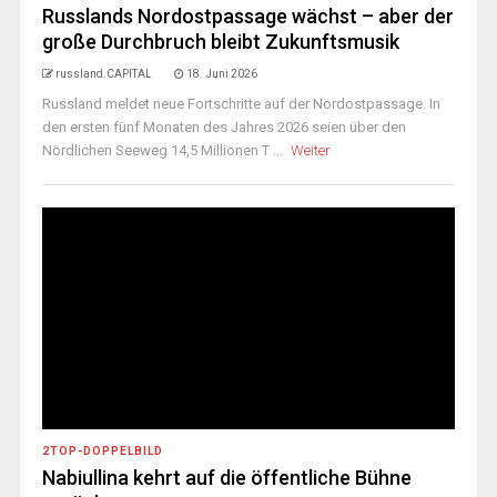
Russlands Nordostpassage wächst – aber der
große Durchbruch bleibt Zukunftsmusik
russland.CAPITAL
18. Juni 2026
Russland meldet neue Fortschritte auf der Nordostpassage. In
den ersten fünf Monaten des Jahres 2026 seien über den
Nördlichen Seeweg 14,5 Millionen T ...
Weiter
2TOP-DOPPELBILD
Nabiullina kehrt auf die öffentliche Bühne