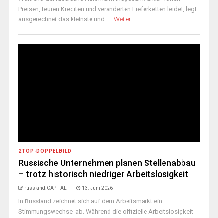
Preisen, teuren Krediten und veränderten Lieferketten leidet, legt
ausgerechnet das kleinste und ...
Weiter
2TOP-DOPPELBILD
Russische Unternehmen planen Stellenabbau
– trotz historisch niedriger Arbeitslosigkeit
russland.CAPITAL
13. Juni 2026
In Russland zeichnet sich auf dem Arbeitsmarkt ein
Stimmungswechsel ab. Während die offizielle Arbeitslosigkeit