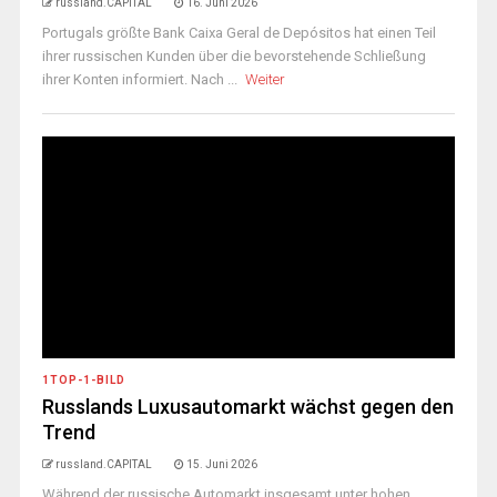
russland.CAPITAL
16. Juni 2026
Portugals größte Bank Caixa Geral de Depósitos hat einen Teil
ihrer russischen Kunden über die bevorstehende Schließung
ihrer Konten informiert. Nach ...
Weiter
1TOP-1-BILD
Russlands Luxusautomarkt wächst gegen den
Trend
russland.CAPITAL
15. Juni 2026
Während der russische Automarkt insgesamt unter hohen