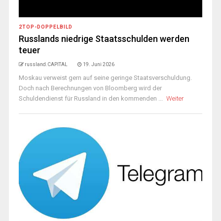
2TOP-DOPPELBILD
Russlands niedrige Staatsschulden werden
teuer
russland.CAPITAL
19. Juni 2026
Moskau verweist gern auf seine geringe Staatsverschuldung.
Doch nach Berechnungen von Bloomberg wird der
Schuldendienst für Russland in den kommenden ...
Weiter