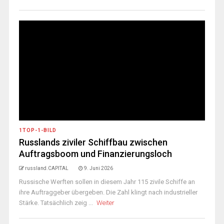
1TOP-1-BILD
Russlands ziviler Schiffbau zwischen
Auftragsboom und Finanzierungsloch
russland.CAPITAL
9. Juni 2026
Russische Werften sollen in diesem Jahr 115 zivile Schiffe an
ihre Auftraggeber übergeben. Die Zahl klingt nach industrieller
Stärke. Tatsächlich zeig ...
Weiter