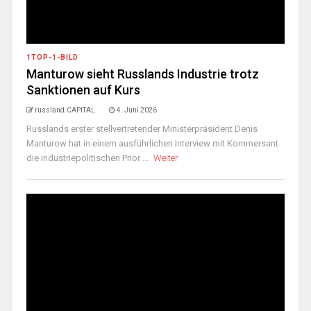
1TOP-1-BILD
Manturow sieht Russlands Industrie trotz
Sanktionen auf Kurs
russland.CAPITAL
4. Juni 2026
Russlands erster stellvertretender Ministerpräsident Denis
Manturow hat in einem ausführlichen Interview mit Kommersant
die industriepolitischen Prior ...
Weiter