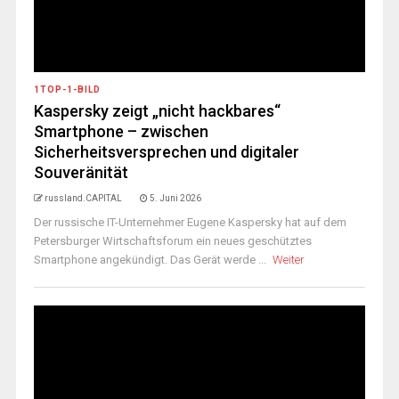
1TOP-1-BILD
Kaspersky zeigt „nicht hackbares“
Smartphone – zwischen
Sicherheitsversprechen und digitaler
Souveränität
russland.CAPITAL
5. Juni 2026
Der russische IT-Unternehmer Eugene Kaspersky hat auf dem
Petersburger Wirtschaftsforum ein neues geschütztes
Smartphone angekündigt. Das Gerät werde ...
Weiter