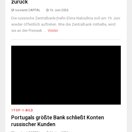
zurück
russland.CAPITAL
16. Juni 2026
Die russische Zentralbankchefin Elvira Nabiullina soll am 19. Juni
wieder öffentlich auftreten. Wie die Zentralbank mitteilte, wird
sie an der Pressek ...
Weiter
1TOP-1-BILD
Portugals größte Bank schließt Konten
russischer Kunden