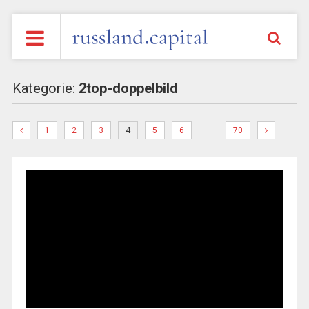
Kategorie:
2top-doppelbild
…
1
2
3
4
5
6
70