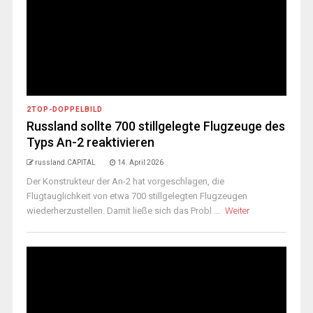
2TOP-DOPPELBILD
Russland sollte 700 stillgelegte Flugzeuge des
Typs An-2 reaktivieren
russland.CAPITAL
14. April 2026
Der Konstrukteur der An-2 hat vorgeschlagen, die
Flugtauglichkeit von etwa 700 stillgelegten Flugzeugen
wiederherzustellen. Damit ließe sich das Probl ...
Weiter