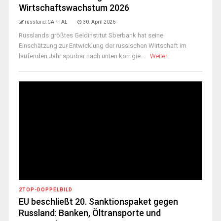
Wirtschaftswachstum 2026
russland.CAPITAL
30. April 2026
Russlands größtes Geldinstitut Sberbank hat seine
Einschätzung zur Entwicklung der russischen Wirtschaft im
laufenden Jahr spürbar nach unten korrigie ...
Weiter
2TOP-DOPPELBILD
EU beschließt 20. Sanktionspaket gegen
Russland: Banken, Öltransporte und