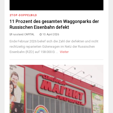
2TOP-DOPPELBILD
11 Prozent des gesamten Waggonparks der
Russischen Eisenbahn defekt
russland.CAPITAL
10. April 2026
Ende Februar 2026 belief sich die Zahl der defekten und nicht
rechtzeitig reparierten Güterwagen im Netz der Russischen
Eisenbahn (RZD) auf 158.000 Ei ...
Weiter