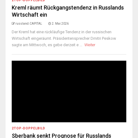
2TOP-DOPPELBILD
Kreml räumt Rückgangstendenz in Russlands
Wirtschaft ein
russland.CAPITAL
2. Mai 2026
Der Kreml hat eine rückläufige Tendenz in der russischen
Wirtschaft eingeräumt. Präsidentensprecher Dmitri Peskow
sagte am Mittwoch, es gebe derzeit e ...
Weiter
2TOP-DOPPELBILD
Sberbank senkt Prognose für Russlands