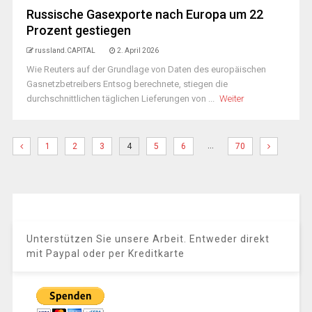
Russische Gasexporte nach Europa um 22
Prozent gestiegen
russland.CAPITAL
2. April 2026
Wie Reuters auf der Grundlage von Daten des europäischen
Gasnetzbetreibers Entsog berechnete, stiegen die
durchschnittlichen täglichen Lieferungen von ...
Weiter
…
1
2
3
4
5
6
70
Unterstützen Sie unsere Arbeit. Entweder direkt
mit Paypal oder per Kreditkarte