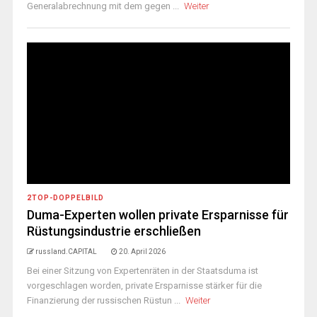
Generalabrechnung mit dem gegen ...
Weiter
2TOP-DOPPELBILD
Duma-Experten wollen private Ersparnisse für
Rüstungsindustrie erschließen
russland.CAPITAL
20. April 2026
Bei einer Sitzung von Expertenräten in der Staatsduma ist
vorgeschlagen worden, private Ersparnisse stärker für die
Finanzierung der russischen Rüstun ...
Weiter