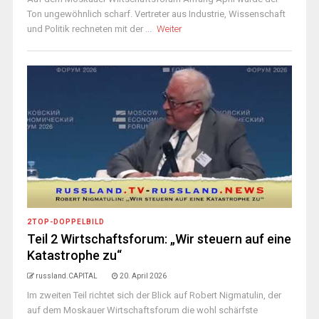
Ton ungewöhnlich scharf. Vertreter aus Industrie, Wissenschaft
und Politik rechneten mit der ...
Weiter
2TOP-DOPPELBILD
Teil 2 Wirtschaftsforum: „Wir steuern auf eine
Katastrophe zu“
russland.CAPITAL
20. April 2026
Im zweiten Teil richtet sich der Blick auf Robert Nigmatulin, der
auf dem Moskauer Wirtschaftsforum die wohl schärfste