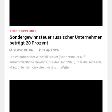
2TOP-DOPPELBILD
Sondergewinnsteuer russischer Unternehmen
beträgt 20 Prozent
russland.CAPITAL
13. April 2026
Die Parameter der Windfall-Steuer (Sondersteuer auf
außerordentliche Gewinne) für das Jahr 2025, über die seit Ende
März öffentlich diskutiert wird, s ...
Weiter