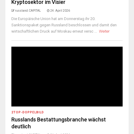
Kryptosektor im Visier
russland.CAPITAL
24. April 2026
Die Europäische Union hat am Donnerstag ihr 20.
Sanktionspaket gegen Russland beschlossen und damit den
wirtschaftlichen Druck auf Moskau erneut versc ...
Weiter
2TOP-DOPPELBILD
Russlands Bestattungsbranche wächst
deutlich