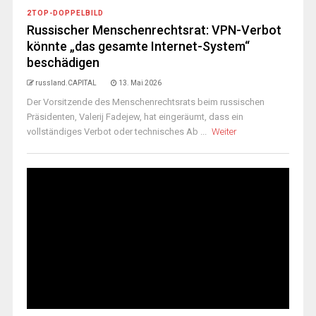
2TOP-DOPPELBILD
Russischer Menschenrechtsrat: VPN-Verbot
könnte „das gesamte Internet-System“
beschädigen
russland.CAPITAL
13. Mai 2026
Der Vorsitzende des Menschenrechtsrats beim russischen
Präsidenten, Valerij Fadejew, hat eingeräumt, dass ein
vollständiges Verbot oder technisches Ab ...
Weiter