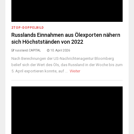
2TOP-DOPPELBILD
Russlands Einnahmen aus Ölexporten nähern
sich Höchstständen von 2022
russland.CAPITAL
10. April 2026
Nach Berechnungen der US-Nachrichtenagentur Bloomberg
belief sich der Wert des Öls, das Russland in der Woche bis zum
5. April exportieren konnte, auf ...
Weiter