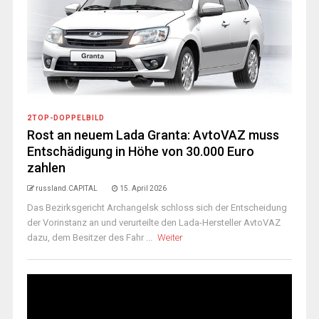
2TOP-DOPPELBILD
Rost an neuem Lada Granta: AvtoVAZ muss
Entschädigung in Höhe von 30.000 Euro
zahlen
russland.CAPITAL
15. April 2026
Das Bezirksgericht Archangelsk schloss sich der Entscheidung
der Vorinstanz an und verurteilte den Lada-Hersteller AvtoVAZ
dazu, dem Besitzer des Fahr ...
Weiter