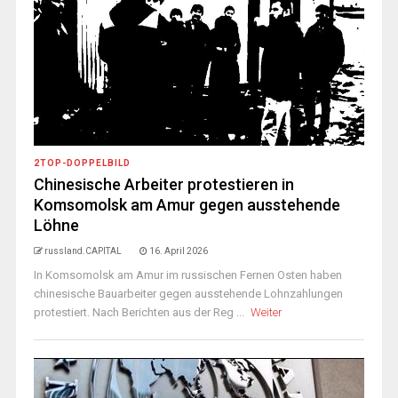
2TOP-DOPPELBILD
Chinesische Arbeiter protestieren in
Komsomolsk am Amur gegen ausstehende
Löhne
russland.CAPITAL
16. April 2026
In Komsomolsk am Amur im russischen Fernen Osten haben
chinesische Bauarbeiter gegen ausstehende Lohnzahlungen
protestiert. Nach Berichten aus der Reg ...
Weiter