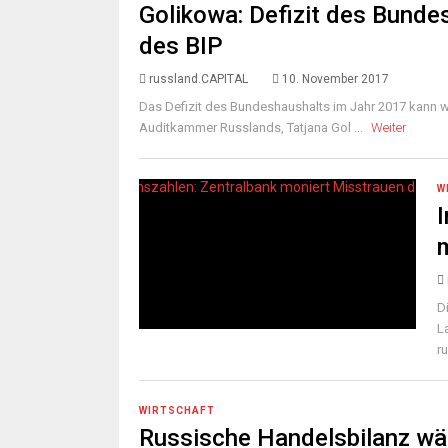
Golikowa: Defizit des Bunde
des BIP
russland.CAPITAL
10. November 2017
Das Defizit des Bundeshaushalts im Jahr 2017 kann we
Auditkammer Russlands, Tatjana Gol ...
Weiter
W
I
D
L
r
WIRTSCHAFT
Russische Handelsbilanz wä