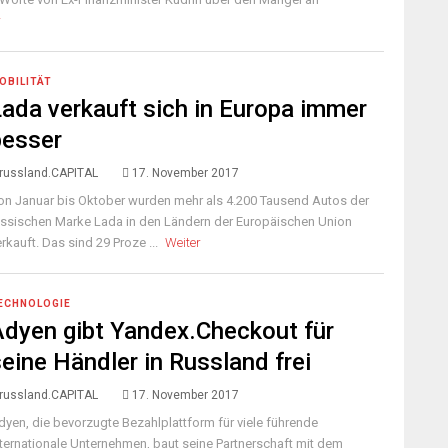
r
OBILITÄT
Lada verkauft sich in Europa immer
besser
russland.CAPITAL
17. November 2017
on Januar bis Oktober wurden mehr als 4.200 Tausend Autos der
ussischen Marke Lada in den Ländern der Europäischen Union
erkauft. Das sind 29 Proze ...
Weiter
ECHNOLOGIE
Adyen gibt Yandex.Checkout für
eine Händler in Russland frei
russland.CAPITAL
17. November 2017
dyen, die bevorzugte Bezahlplattform für viele führende
nternationale Unternehmen, baut seine Partnerschaft mit dem