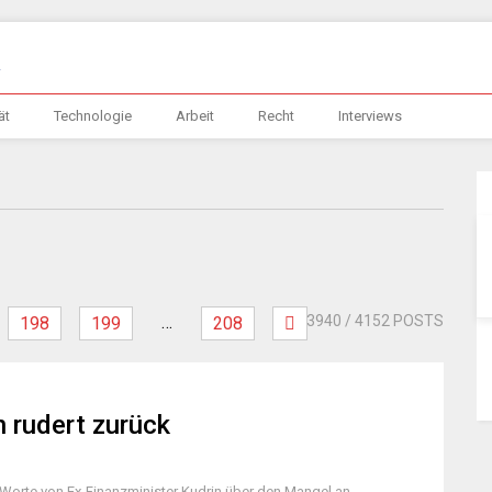
ät
Technologie
Arbeit
Recht
Interviews
…
3940
/ 4152 POSTS
198
199
208
n rudert zurück
 Worte von Ex-Finanzminister Kudrin über den Mangel an