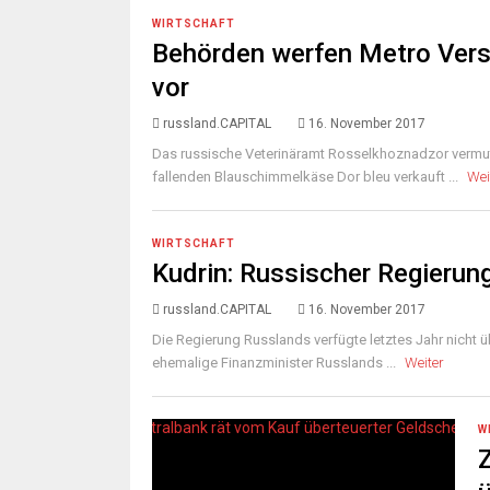
WIRTSCHAFT
Behörden werfen Metro Ver
vor
russland.CAPITAL
16. November 2017
Das russische Veterinäramt Rosselkhoznadzor vermut
fallenden Blauschimmelkäse Dor bleu verkauft ...
Wei
WIRTSCHAFT
Kudrin: Russischer Regierun
russland.CAPITAL
16. November 2017
Die Regierung Russlands verfügte letztes Jahr nicht ü
ehemalige Finanzminister Russlands ...
Weiter
W