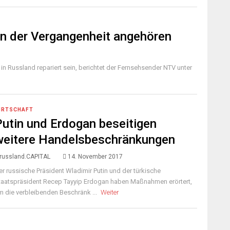
en der Vergangenheit angehören
n Russland repariert sein, berichtet der Fernsehsender NTV unter
IRTSCHAFT
Putin und Erdogan beseitigen
weitere Handelsbeschränkungen
russland.CAPITAL
14. November 2017
er russische Präsident Wladimir Putin und der türkische
taatspräsident Recep Tayyip Erdogan haben Maßnahmen erörtert,
m die verbleibenden Beschränk ...
Weiter