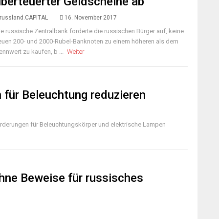
überteuerter Geldscheine ab
russland.CAPITAL
16. November 2017
ie russische Zentralbank forderte die russischen Bürger auf, keine
euen 200- und 2000-Rubel-Banknoten zu einem höheren als dem
ennwert zu kaufen, b ...
Weiter
 für Beleuchtung reduzieren
orderungen für Beleuchtungskörper und elektrische Lampen
hne Beweise für russisches