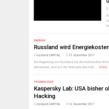
D
n
N
ENERGIE
Russland wird Energiekosten
russland.CAPITAL
15. November 2017
Die Regierung von Russland hat die technischen Anf
aktualisiert, wird auf der Webseite des Kab ...
Weiter
TECHNOLOGIE
Kaspersky Lab: USA bisher o
Hacking
russland.CAPITAL
15. November 2017