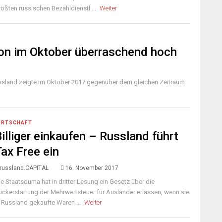
rößten russischen Bezahldienstl ...
Weiter
ion im Oktober überraschend hoch
ussland zeigte im Oktober 2017 gegenüber dem gleichen Zeitraum
IRTSCHAFT
illiger einkaufen – Russland führt
Tax Free ein
russland.CAPITAL
16. November 2017
ie Staatsduma hat in dritter Lesung ein Gesetz über die
ückerstattung der Mehrwertsteuer für Ausländer erlassen, wenn sie
n Russland gekaufte Waren ...
Weiter