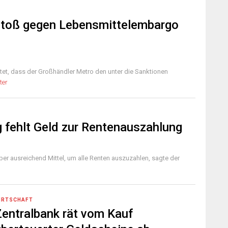
stoß gegen Lebensmittelembargo
et, dass der Großhändler Metro den unter die Sanktionen
ter
g fehlt Geld zur Rentenauszahlung
ber ausreichend Mittel, um alle Renten auszuzahlen, sagte der
IRTSCHAFT
Zentralbank rät vom Kauf