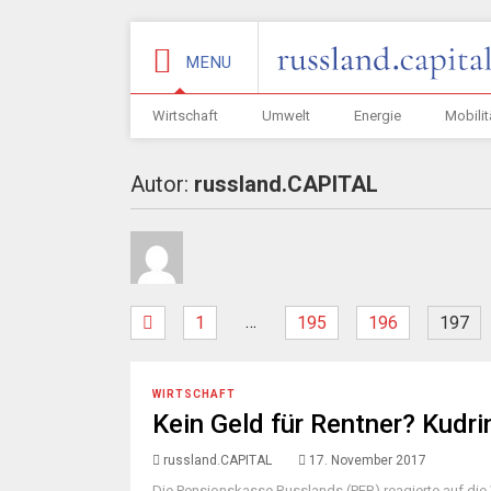
MENU
Wirtschaft
Umwelt
Energie
Mobilit
Autor:
russland.CAPITAL
…
1
195
196
197
WIRTSCHAFT
Kein Geld für Rentner? Kudri
russland.CAPITAL
17. November 2017
Die Pensionskasse Russlands (PFR) reagierte auf die