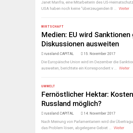
Janet Manfra, eine Mitarbeiterin des US-Heimatschut
USA haben noch keine "überzeugenden B ...
Weiter
WIRTSCHAFT
Medien: EU wird Sanktionen 
Diskussionen ausweiten
russland.CAPITAL
15. November 2017
Die Europäische Union wird im Dezember die Sankti
ausweiten, berichtete ein Korrespondent v ...
Weiter
UMWELT
Fernöstlicher Hektar: Koste
Russland möglich?
russland.CAPITAL
14. November 2017
Nach Meinung von Parlamentariern wird die Übertrag
das Problem lösen, abgelegene Gebiet ...
Weiter