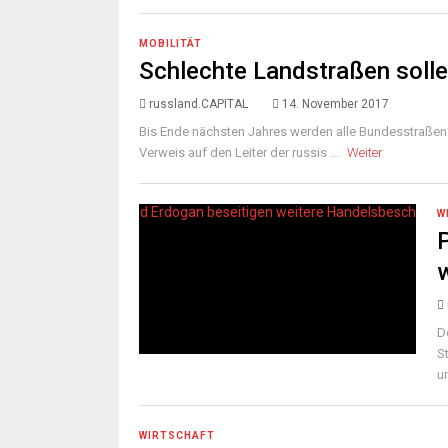
MOBILITÄT
Schlechte Landstraßen soll
russland.CAPITAL
14. November 2017
Bis Ende nächsten Jahres werden alle Bundesstraßen i
Verweis auf den Leiter der russis ...
Weiter
W
D
S
u
WIRTSCHAFT