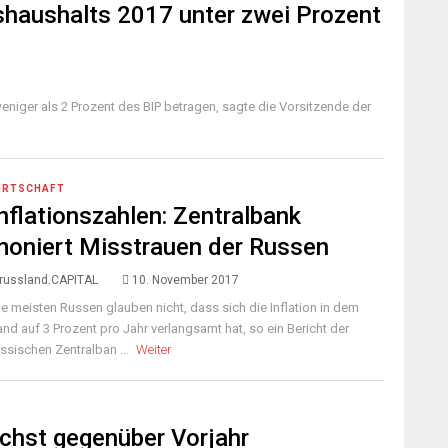
shaushalts 2017 unter zwei Prozent
niger als 2 Prozent des BIP betragen, sagte die Vorsitzende der
IRTSCHAFT
nflationszahlen: Zentralbank
moniert Misstrauen der Russen
russland.CAPITAL
10. November 2017
ie meisten Russen glauben nicht, dass sich die Inflation in dem
and auf 3 Prozent pro Jahr verlangsamt hat, so ein Bericht der
ussischen Zentralban ...
Weiter
chst gegenüber Vorjahr