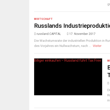
g
WIRTSCHAFT
Russlands Industrieprodukt
russland.CAPITAL
17. November 2017
Die Wachstumsrate der industriellen Produktion in R
des Vorjahres ein Nullwachstum, nach ...
Weiter
W
B
D
R
i