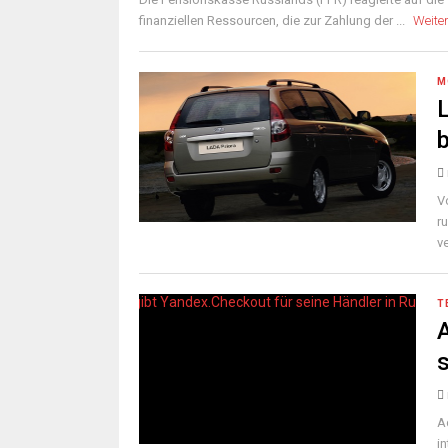
finanziellen Ressourcen, die zur Zahlung der ...
Weite
M
V
r
v
T
s
A
i