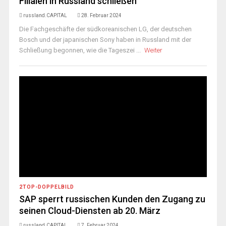
Filialen in Russland schließen
russland.CAPITAL
28. Februar 2024
Die Fachgeschäfte der südkoreanischen LG, der deutschen
Bosch und der japanischen Sony haben in Russland mit der
Schließung begonnen, wie die Tageszei ...
Weiter
2TOP-DOPPELBILD
SAP sperrt russischen Kunden den Zugang zu
seinen Cloud-Diensten ab 20. März
russland.CAPITAL
7. Februar 2024