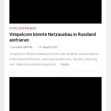
2TOP-DOPPELBILD
Vimpelcom könnte Netzausbau in Russland
einfrieren
russland.CAPITAL
9. August 2022
Vimpelcom (Marke Beeline) könnte den Ausbau seines Netzes
in Russland einfrieren, wenn die Sanktionen, die die Lieferung
von Telekommunikationsausrüst ...
Weiter