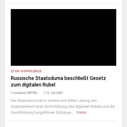
2TOP-DOPPELBILD
Russische Staatsduma beschließt Gesetz
zum digitalen Rubel
russland.CAPITAL
13. Juli 2023
Die Staatsduma hat in zweiter und dritter Lesung den
Gesetzentwurf über die Einführung des digitalen Rubels und die
Durchführung bargeldloser Zahlunge ...
Weiter