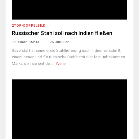
2TOP-DOPPELBILD
Russischer Stahl soll nach Indien fließen
russland.CAPITAL
26. Juli 2022
Severstal hat seine erste Stahllieferung nach Indien verschifft,
einem neuen und für russische Stahlhersteller fast unbekannten
Markt, den sie seit de ...
Weiter