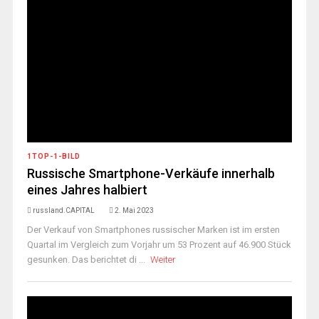
1TOP-1-BILD
Russische Smartphone-Verkäufe innerhalb
eines Jahres halbiert
russland.CAPITAL
2. Mai 2023
Der Verkauf von Smartphones russischer Marken ist im ersten
Quartal im Vergleich zum Vorjahr um 53 Prozent auf 46.900 Stück
gesunken. Das berichtet di ...
Weiter