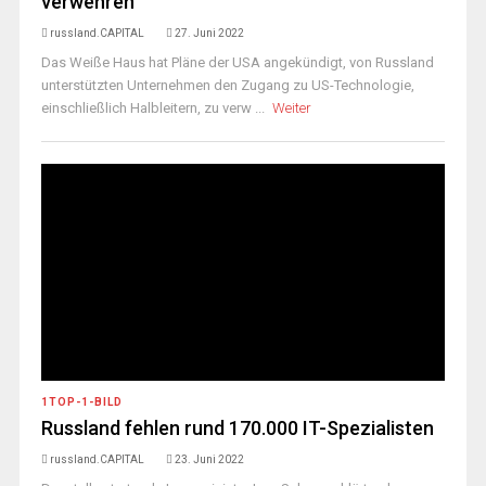
verwehren
russland.CAPITAL
27. Juni 2022
Das Weiße Haus hat Pläne der USA angekündigt, von Russland
unterstützten Unternehmen den Zugang zu US-Technologie,
einschließlich Halbleitern, zu verw ...
Weiter
1TOP-1-BILD
Russland fehlen rund 170.000 IT-Spezialisten
russland.CAPITAL
23. Juni 2022