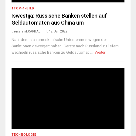
1TOP-1-BILD
Iswestija: Russische Banken stellen auf
Geldautomaten aus China um
russland.CAPITAL
12. Juli 2022
Nachdem sich amerikanische Unternehmen wegen der
Sanktionen geweigert haben, Geräte nach Russland zu liefern,
wechseln russische Banken zu Geldautomat ...
Weiter
TECHNOLOGIE