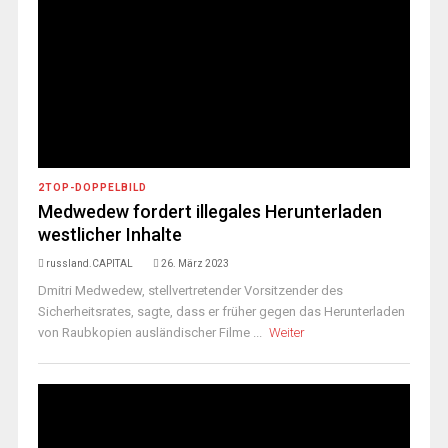
2TOP-DOPPELBILD
Medwedew fordert illegales Herunterladen
westlicher Inhalte
russland.CAPITAL
26. März 2023
Dmitri Medwedew, stellvertretender Vorsitzender des
Sicherheitsrates, sagte, dass er früher gegen das Herunterladen
von Raubkopien ausländischer Filme ...
Weiter