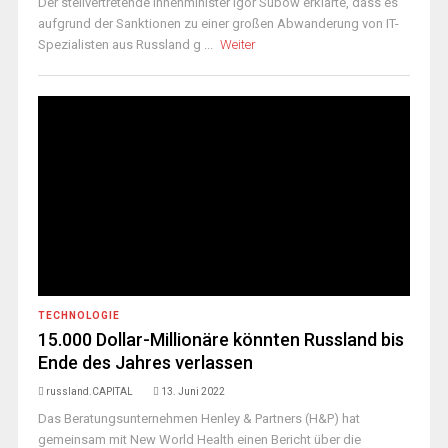
Der stellvertretende Innenminister Igor Subow erklärte, dass es
aufgrund der Sanktionen zu einer großen Abwanderung von IT-
Spezialisten aus Russland g ...
Weiter
TECHNOLOGIE
15.000 Dollar-Millionäre könnten Russland bis
Ende des Jahres verlassen
russland.CAPITAL
13. Juni 2022
Das Beratungsunternehmen Henley & Partners (H&P) hat
gemeinsam mit New World Health einen Bericht über die