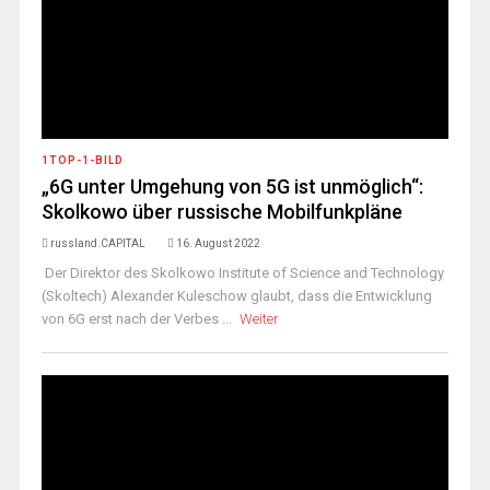
1TOP-1-BILD
„6G unter Umgehung von 5G ist unmöglich“:
Skolkowo über russische Mobilfunkpläne
russland.CAPITAL
16. August 2022
Der Direktor des Skolkowo Institute of Science and Technology
(Skoltech) Alexander Kuleschow glaubt, dass die Entwicklung
von 6G erst nach der Verbes ...
Weiter