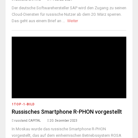
Der deutsche Softwarehersteller SAP wird den Zugang zu seinen
Cloud-Diensten für russische Nutzer ab dem 20. März sperren.
Das geht aus einem Brief an ...
Weiter
1TOP-1-BILD
Russisches Smartphone R-PHON vorgestellt
russland.CAPITAL
20. Dezember 2023
In Moskau wurde das russische Smartphone R-PHON
vorgestellt, das auf dem einheimischen Betriebssystem ROSA