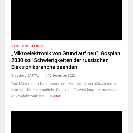
2TOP-DOPPELBILD
„Mikroelektronik von Grund auf neu“: Gosplan
2030 soll Schwierigkeiten der russischen
Elektronikbranche beenden
russland.CAPITAL
15. September 2022
Das Ministerium für Industrie und Handel hat ein aktualisiertes
Konzept für die staatliche Politik zur Entwicklung der russischen
Mikroelektronik bis ...
Weiter