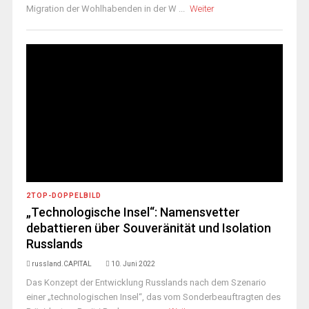
Migration der Wohlhabenden in der W ...
Weiter
2TOP-DOPPELBILD
„Technologische Insel“: Namensvetter
debattieren über Souveränität und Isolation
Russlands
russland.CAPITAL
10. Juni 2022
Das Konzept der Entwicklung Russlands nach dem Szenario
einer „technologischen Insel“, das vom Sonderbeauftragten des