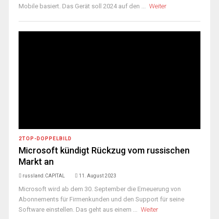
Mobile basiert. Das Gerät soll 2024 auf den ...
Weiter
2TOP-DOPPELBILD
Microsoft kündigt Rückzug vom russischen
Markt an
russland.CAPITAL
11. August 2023
Microsoft wird ab dem 30. September die Erneuerung von
Abonnements für Firmenkunden und den Support für seine
Software einstellen. Das geht aus einem ...
Weiter