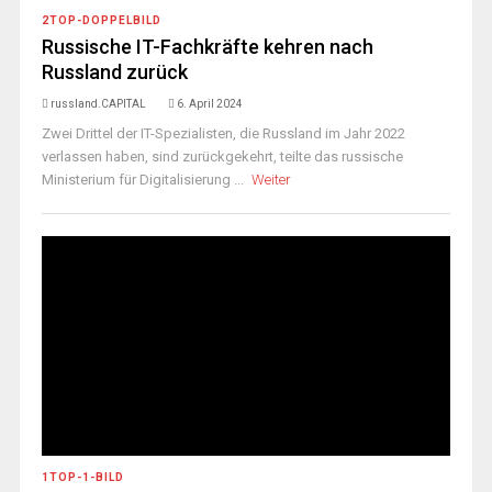
2TOP-DOPPELBILD
Russische IT-Fachkräfte kehren nach
Russland zurück
russland.CAPITAL
6. April 2024
Zwei Drittel der IT-Spezialisten, die Russland im Jahr 2022
verlassen haben, sind zurückgekehrt, teilte das russische
Ministerium für Digitalisierung ...
Weiter
1TOP-1-BILD