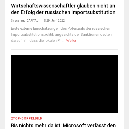
Wirtschaftswissenschaftler glauben nicht an
den Erfolg der russischen Importsubstitution
russland.CAPITAL
29. Juni 2022
Erste externe Einschätzungen des Potenzials der russischen
Importsubstitutionspolitik angesichts der Sanktionen deuten
darauf hin, dass die lokalen Pr ...
Weiter
2TOP-DOPPELBILD
Bis nichts mehr da ist: Microsoft verlässt den