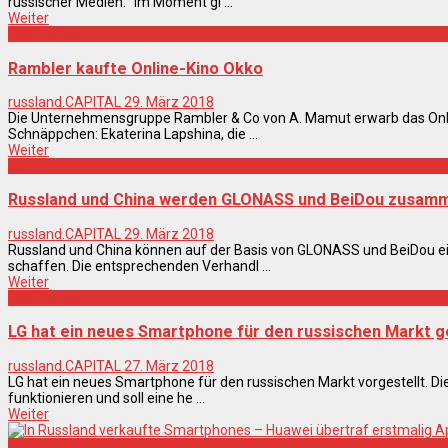
russischer Medien. "Im Moment gi ...
Weiter
Technologie
Rambler kaufte Online-Kino Okko
russland.CAPITAL
29. März 2018
Die Unternehmensgruppe Rambler & Co von A. Mamut erwarb das Onli
Schnäppchen: Ekaterina Lapshina, die ...
Weiter
Technologie
Russland und China werden GLONASS und BeiDou zusam
russland.CAPITAL
29. März 2018
Russland und China können auf der Basis von GLONASS und BeiDou ein
schaffen. Die entsprechenden Verhandl ...
Weiter
Technologie
LG hat ein neues Smartphone für den russischen Markt 
russland.CAPITAL
27. März 2018
LG hat ein neues Smartphone für den russischen Markt vorgestellt. D
funktionieren und soll eine he ...
Weiter
Technologie