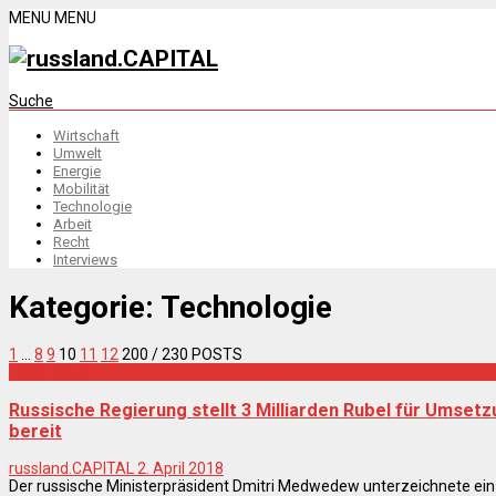
MENU
MENU
Suche
Wirtschaft
Umwelt
Energie
Mobilität
Technologie
Arbeit
Recht
Interviews
Kategorie:
Technologie
1
…
8
9
10
11
12
200
/ 230 POSTS
Technologie
Russische Regierung stellt 3 Milliarden Rubel für Umset
bereit
russland.CAPITAL
2. April 2018
Der russische Ministerpräsident Dmitri Medwedew unterzeichnete ein 