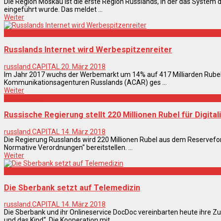
Die Region Moskau ist die erste Region Russlands, in der das System 
eingeführt wurde. Das meldet ...
Weiter
Technologie
Russlands Internet wird Werbespitzenreiter
russland.CAPITAL
20. März 2018
Im Jahr 2017 wuchs der Werbemarkt um 14% auf 417 Milliarden Rubel
Kommunikationsagenturen Russlands (ACAR) ges ...
Weiter
Technologie
Russische Regierung stellt 220 Millionen Rubel für Digita
russland.CAPITAL
14. März 2018
Die Regierung Russlands wird 220 Millionen Rubel aus dem Reservefo
Normative Verordnungen" bereitstellen. ...
Weiter
Technologie
Die Sberbank setzt auf Telemedizin
russland.CAPITAL
14. März 2018
Die Sberbank und ihr Onlineservice DocDoc vereinbarten heute ihre
und das Kind“. Die Kooperation mit ...