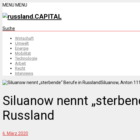
MENU
MENU
Suche
Wirtschaft
Umwelt
Energie
Mobilität
Technologie
Arbeit
Recht
Interviews
Siluanow, Anton 111
Siluanow nennt „sterben
Russland
6. März 2020