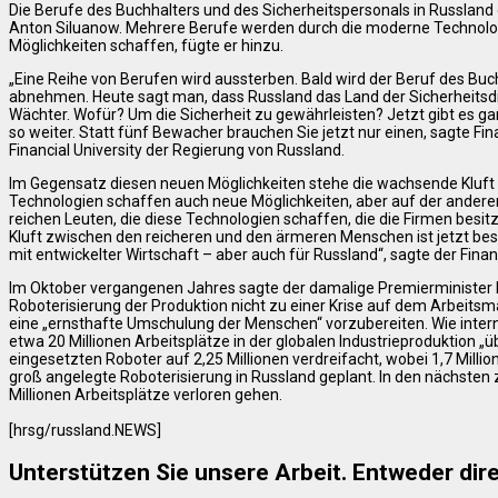
Die Berufe des Buchhalters und des Sicherheitspersonals in Russlan
Anton Siluanow. Mehrere Berufe werden durch die moderne Technolog
Möglichkeiten schaffen, fügte er hinzu.
„Eine Reihe von Berufen wird aussterben. Bald wird der Beruf des Buch
abnehmen. Heute sagt man, dass Russland das Land der Sicherheitsdie
Wächter. Wofür? Um die Sicherheit zu gewährleisten? Jetzt gibt es
so weiter. Statt fünf Bewacher brauchen Sie jetzt nur einen, sagte Fi
Financial University der Regierung von Russland.
Im Gegensatz diesen neuen Möglichkeiten stehe die wachsende Kluft
Technologien schaffen auch neue Möglichkeiten, aber auf der anderen 
reichen Leuten, die diese Technologien schaffen, die die Firmen besitz
Kluft zwischen den reicheren und den ärmeren Menschen ist jetzt beso
mit entwickelter Wirtschaft – aber auch für Russland“, sagte der Finan
Im Oktober vergangenen Jahres sagte der damalige Premierminister 
Roboterisierung der Produktion nicht zu einer Krise auf dem Arbeitsmar
eine „ernsthafte Umschulung der Menschen“ vorzubereiten. Wie intern
etwa 20 Millionen Arbeitsplätze in der globalen Industrieproduktion „ü
eingesetzten Roboter auf 2,25 Millionen verdreifacht, wobei 1,7 Millio
groß angelegte Roboterisierung in Russland geplant. In den nächsten 
Millionen Arbeitsplätze verloren gehen.
[hrsg/russland.NEWS]
Unterstützen Sie unsere Arbeit. Entweder dire