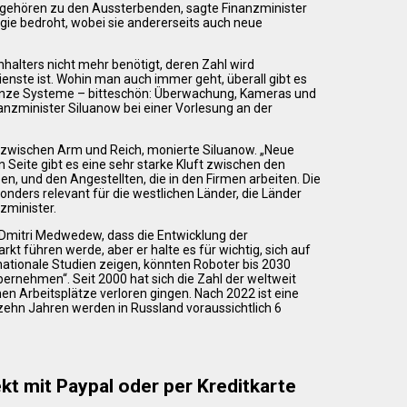
d gehören zu den Aussterbenden, sagte Finanzminister
ie bedroht, wobei sie andererseits auch neue
halters nicht mehr benötigt, deren Zahl wird
nste ist. Wohin man auch immer geht, überall gibt es
 ganze Systeme – bitteschön: Überwachung, Kameras und
nanzminister Siluanow bei einer Vorlesung an der
 zwischen Arm und Reich, monierte Siluanow. „Neue
Seite gibt es eine sehr starke Kluft zwischen den
en, und den Angestellten, die in den Firmen arbeiten. Die
nders relevant für die westlichen Länder, die Länder
zminister.
Dmitri Medwedew, dass die Entwicklung der
kt führen werde, aber er halte es für wichtig, sich auf
ationale Studien zeigen, könnten Roboter bis 2030
bernehmen“. Seit 2000 hat sich die Zahl der weltweit
nen Arbeitsplätze verloren gingen. Nach 2022 ist eine
zehn Jahren werden in Russland voraussichtlich 6
kt mit Paypal oder per Kreditkarte