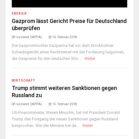
ENERGIE
Gazprom lässt Gericht Preise für Deutschland
überprüfen
russland.CAPITAL
16. Februar 2018
Die Gazpromtochter Gazparma hat vor dem Stockholmer
Schiedsgericht einen Rechtsstreit mit der Forderung begonnen,
die Gaspreise für den deutschen Stro ...
Weiter
WIRTSCHAFT
Trump stimmt weiteren Sanktionen gegen
Russland zu
russland.CAPITAL
15. Februar 2018
US-Finanzminister, Steven Mnuchin, hat mit Präsident Donald
Trump den Fortgang der neuen Sanktionen gegen Russland
besprochen. Wie der Minister bei de ...
Weiter