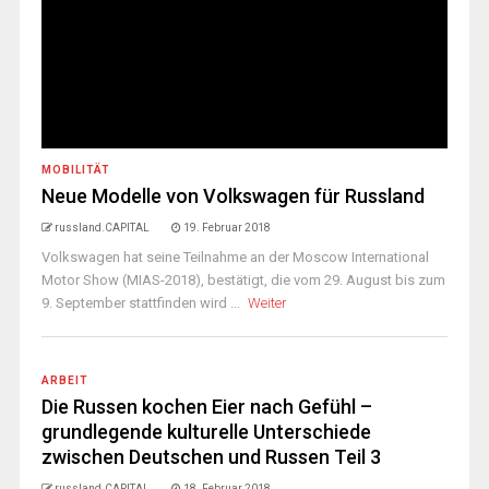
MOBILITÄT
Neue Modelle von Volkswagen für Russland
russland.CAPITAL
19. Februar 2018
Volkswagen hat seine Teilnahme an der Moscow International
Motor Show (MIAS-2018), bestätigt, die vom 29. August bis zum
9. September stattfinden wird ...
Weiter
ARBEIT
Die Russen kochen Eier nach Gefühl –
grundlegende kulturelle Unterschiede
zwischen Deutschen und Russen Teil 3
russland.CAPITAL
18. Februar 2018