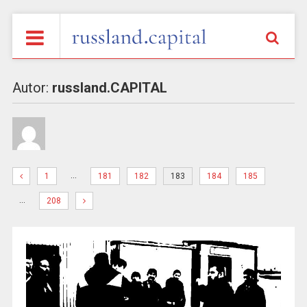
Autor:
russland.CAPITAL
…
1
181
182
183
184
185
…
208