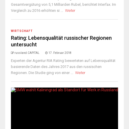
Gesamtvergütung von 5,1 Milliarden Rubel, berichtet Interfax. Im
Vergleich zu 2016 erhöhten si ...
Weiter
WIRTSCHAFT
Rating: Lebensqualität russischer Regionen
untersucht
russland.CAPITAL
17. Februar 2018
Experten der Agentur RIA Rating bewerteten auf Lebensqualität
basierende Daten des Jahres 2017 aus den russischen
Regionen. Die Studie ging von einer ...
Weiter