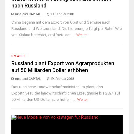
nach Russland
russland.CAPITAL
19. Februar 2018
China begann mit dem Export von Obst und Gemüse nach
Russland und Weißrussland. Die Lieferung erfolgt per Bahn. Wie
von Xinhua berichtet, eröffnete am ...
Weiter
UMWELT
Russland plant Export von Agrarprodukten
auf 50 Milliarden Dollar erhöhen
russland.CAPITAL
19. Februar 2018
Das russische Landwirtschaftsministerium plant, das
Exportniveau der landwirtschaftlichen Erzeugnisse bis 2024 auf
50 Milliarden US-Dollar zu erhöhen, ...
Weiter