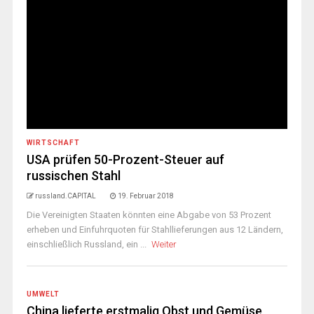
WIRTSCHAFT
USA prüfen 50-Prozent-Steuer auf
russischen Stahl
russland.CAPITAL
19. Februar 2018
Die Vereinigten Staaten könnten eine Abgabe von 53 Prozent
erheben und Einfuhrquoten für Stahllieferungen aus 12 Ländern,
einschließlich Russland, ein ...
Weiter
UMWELT
China lieferte erstmalig Obst und Gemüse