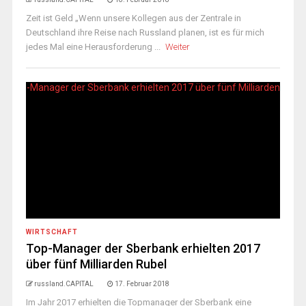
Zeit ist Geld „Wenn unsere Kollegen aus der Zentrale in
Deutschland ihre Reise nach Russland planen, ist es für mich
jedes Mal eine Herausforderung ...
Weiter
WIRTSCHAFT
Top-Manager der Sberbank erhielten 2017
über fünf Milliarden Rubel
russland.CAPITAL
17. Februar 2018
Im Jahr 2017 erhielten die Topmanager der Sberbank eine