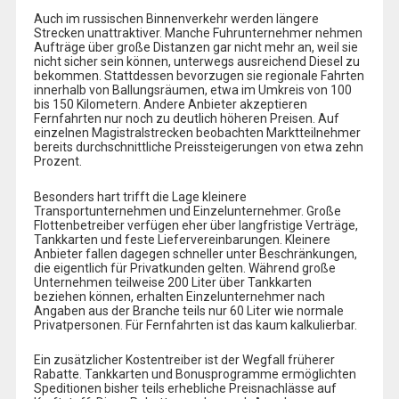
Auch im russischen Binnenverkehr werden längere
Strecken unattraktiver. Manche Fuhrunternehmer nehmen
Aufträge über große Distanzen gar nicht mehr an, weil sie
nicht sicher sein können, unterwegs ausreichend Diesel zu
bekommen. Stattdessen bevorzugen sie regionale Fahrten
innerhalb von Ballungsräumen, etwa im Umkreis von 100
bis 150 Kilometern. Andere Anbieter akzeptieren
Fernfahrten nur noch zu deutlich höheren Preisen. Auf
einzelnen Magistralstrecken beobachten Marktteilnehmer
bereits durchschnittliche Preissteigerungen von etwa zehn
Prozent.
Besonders hart trifft die Lage kleinere
Transportunternehmen und Einzelunternehmer. Große
Flottenbetreiber verfügen eher über langfristige Verträge,
Tankkarten und feste Liefervereinbarungen. Kleinere
Anbieter fallen dagegen schneller unter Beschränkungen,
die eigentlich für Privatkunden gelten. Während große
Unternehmen teilweise 200 Liter über Tankkarten
beziehen können, erhalten Einzelunternehmer nach
Angaben aus der Branche teils nur 60 Liter wie normale
Privatpersonen. Für Fernfahrten ist das kaum kalkulierbar.
Ein zusätzlicher Kostentreiber ist der Wegfall früherer
Rabatte. Tankkarten und Bonusprogramme ermöglichten
Speditionen bisher teils erhebliche Preisnachlässe auf