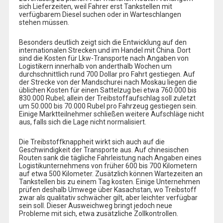
sich Lieferzeiten, weil Fahrer erst Tankstellen mit
verfügbarem Diesel suchen oder in Warteschlangen
stehen müssen.
Besonders deutlich zeigt sich die Entwicklung auf den
internationalen Strecken und im Handel mit China. Dort
sind die Kosten für Lkw-Transporte nach Angaben von
Logistikern innerhalb von anderthalb Wochen um
durchschnittlich rund 700 Dollar pro Fahrt gestiegen. Auf
der Strecke von der Mandschurei nach Moskau liegen die
üblichen Kosten für einen Sattelzug bei etwa 760.000 bis
830.000 Rubel; allein der Treibstoffaufschlag soll zuletzt
um 50.000 bis 70.000 Rubel pro Fahrzeug gestiegen sein.
Einige Marktteilnehmer schließen weitere Aufschläge nicht
aus, falls sich die Lage nicht normalisiert.
Die Treibstoffknappheit wirkt sich auch auf die
Geschwindigkeit der Transporte aus. Auf chinesischen
Routen sank die tägliche Fahrleistung nach Angaben eines
Logistikunternehmens von früher 600 bis 700 Kilometern
auf etwa 500 Kilometer. Zusätzlich können Wartezeiten an
Tankstellen bis zu einem Tag kosten. Einige Unternehmen
prüfen deshalb Umwege über Kasachstan, wo Treibstoff
zwar als qualitativ schwächer gilt, aber leichter verfügbar
sein soll. Dieser Ausweichweg bringt jedoch neue
Probleme mit sich, etwa zusätzliche Zollkontrollen.