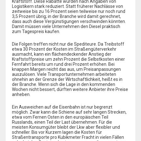
Kraftstoff. Diese Rabatte wurden nach Angaben von
Logistikern stark reduziert. Statt früherer Nachlässe von
zeitweise bis zu 16 Prozent seien teilweise nur noch rund
3,5 Prozent übrig; in der Branche wird damit gerechnet,
dass auch diese Vergünstigungen verschwinden könnten.
Damit müssen viele Unternehmen den Diesel praktisch
zum Tagespreis kaufen.
Die Folgen treffen nicht nur die Spediteure. Da Treibstoff
etwa 30 Prozent der Kosten im Straßengüterverkehr
ausmacht, kann ein flächendeckender Anstieg der
Kraftstoffpreise um zehn Prozent die Selbstkosten einer
Fernfahrt bereits um rund drei Prozent erhöhen. Bei
knappen Margen reicht das aus, um Preisanpassungen
auszulösen. Viele Transportunternehmen arbeiteten
ohnehin an der Grenze der Wirtschaftlichkeit, heißt es in
der Branche. Wenn sich die Lage in den kommenden
Wochen nicht bessert, dürften weitere Anbieter ihre Preise
anheben.
Ein Ausweichen auf die Eisenbahn ist nur begrenzt
möglich. Zwar kann die Schiene auf sehr langen Strecken,
etwa vom Fernen Osten in den europäischen Teil
Russlands, einen Teil der Last übernehmen. Für die
meisten Konsumgüter bleibt der Lkw aber flexibler und
schneller. Bis vor Kurzem lagen die Kosten für
Straßentransporte pro Kubikmeter Fracht in vielen Fällen