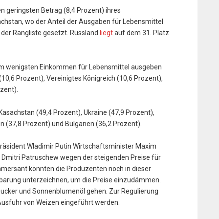
 geringsten Betrag (8,4 Prozent) ihres
achstan, wo der Anteil der Ausgaben für Lebensmittel
e der Rangliste gesetzt. Russland
liegt
auf dem 31. Platz
 am wenigsten Einkommen für Lebensmittel ausgeben
10,6 Prozent), Vereinigtes Königreich (10,6 Prozent),
ozent).
Kasachstan (49,4 Prozent), Ukraine (47,9 Prozent),
 (37,8 Prozent) und Bulgarien (36,2 Prozent).
Präsident Wladimir Putin Wirtschaftsminister Maxim
 Dmitri Patruschew wegen der steigenden Preise für
mmersant könnten die Produzenten noch in dieser
barung unterzeichnen, um die Preise einzudämmen.
 Zucker und Sonnenblumenöl gehen. Zur Regulierung
Ausfuhr von Weizen eingeführt werden.