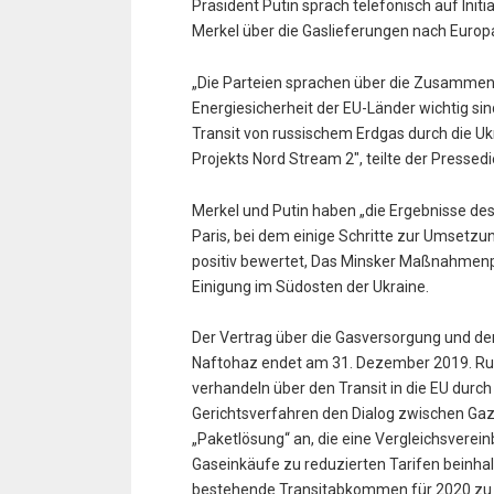
Präsident Putin sprach telefonisch auf Init
Merkel über die Gaslieferungen nach Europ
„Die Parteien sprachen über die Zusammenar
Energiesicherheit der EU-Länder wichtig s
Transit von russischem Erdgas durch die 
Projekts Nord Stream 2″, teilte der Pressed
Merkel und Putin haben „die Ergebnisse de
Paris, bei dem einige Schritte zur Umset
positiv bewertet, Das Minsker Maßnahmenpak
Einigung im Südosten der Ukraine.
Der Vertrag über die Gasversorgung und de
Naftohaz endet am 31. Dezember 2019. Rus
verhandeln über den Transit in die EU durc
Gerichtsverfahren den Dialog zwischen Ga
„Paketlösung“ an, die eine Vergleichsverein
Gaseinkäufe zu reduzierten Tarifen beinhalt
bestehende Transitabkommen für 2020 zu ve