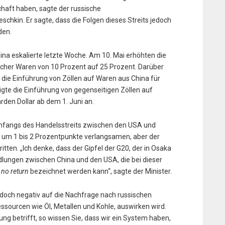
haft haben, sagte der russische
chkin. Er sagte, dass die Folgen dieses Streits jedoch
den.
na eskalierte letzte Woche. Am 10. Mai erhöhten die
ischer Waren von 10 Prozent auf 25 Prozent. Darüber
die Einführung von Zöllen auf Waren aus China für
digte die Einführung von gegenseitigen Zöllen auf
rden Dollar ab dem 1. Juni an.
mfangs des Handelsstreits zwischen den USA und
 um 1 bis 2 Prozentpunkte verlangsamen, aber der
tten. „Ich denke, dass der Gipfel der G20, der in Osaka
dlungen zwischen China und den USA, die bei dieser
 no return
bezeichnet werden kann“, sagte der Minister.
 jedoch negativ auf die Nachfrage nach russischen
sourcen wie Öl, Metallen und Kohle, auswirken wird.
g betrifft, so wissen Sie, dass wir ein System haben,