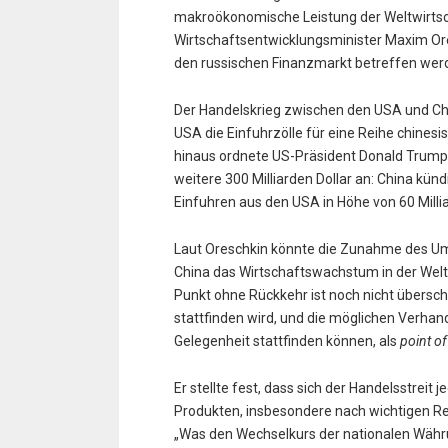
makroökonomische Leistung der Weltwirtsc
Wirtschaftsentwicklungsminister Maxim Ores
den russischen Finanzmarkt betreffen wer
Der Handelskrieg zwischen den USA und Chi
USA die Einfuhrzölle für eine Reihe chines
hinaus ordnete US-Präsident Donald Trump 
weitere 300 Milliarden Dollar an: China kün
Einfuhren aus den USA in Höhe von 60 Millia
Laut Oreschkin könnte die Zunahme des U
China das Wirtschaftswachstum in der Welt
Punkt ohne Rückkehr ist noch nicht überschri
stattfinden wird, und die möglichen Verhan
Gelegenheit stattfinden können, als
point of
Er stellte fest, dass sich der Handelsstreit
Produkten, insbesondere nach wichtigen Res
„Was den Wechselkurs der nationalen Währun