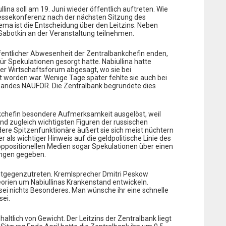
llina soll am 19. Juni wieder öffentlich auftreten. Wie
 Pressekonferenz nach der nächsten Sitzung des
hema ist die Entscheidung über den Leitzins. Neben
ej Sabotkin an der Veranstaltung teilnehmen.
entlicher Abwesenheit der Zentralbankchefin enden,
ür Spekulationen gesorgt hatte. Nabiullina hatte
er Wirtschaftsforum abgesagt, wo sie bei
worden war. Wenige Tage später fehlte sie auch bei
bandes NAUFOR. Die Zentralbank begründete dies
kchefin besondere Aufmerksamkeit ausgelöst, weil
und zugleich wichtigsten Figuren der russischen
andere Spitzenfunktionäre äußert sie sich meist nüchtern
r als wichtiger Hinweis auf die geldpolitische Linie des
 oppositionellen Medien sogar Spekulationen über einen
ungen gegeben.
ntgegenzutreten. Kremlsprecher Dmitri Peskow
eorien um Nabiullinas Krankenstand entwickeln.
i nichts Besonderes. Man wünsche ihr eine schnelle
sei.
ltlich von Gewicht. Der Leitzins der Zentralbank liegt