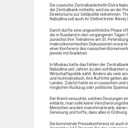
Die russische Zentralbankchefin Elvira Nabiu
die Zentralbank mitteilte, wird sie an der
Direktoriums zur Geldpolitik teilnehmen. T
Nabiullina soll auch ihr Stellvertreter Alex
Damit dürfte eine ungewöhnliche Phase öff
die in Russland in den vergangenen Tagen f
zunächst ihre Teilnahme am St. Petersburg
makroökonomischen Diskussionen erwartet 
einer Konferenz des russischen Börsenver
jeweils mit Krankheit.
In Moskau hatte das Fehlen der Zentralban
Nabiullina seit Jahren zu den sichtbarsten 
Wirtschaftspolitik zählt. Anders als viele 
und technokratisch, ihre Auftritte gelten abe
Landes. Zuletzt hatte es in russischen und
möglichen Rückzug oder politische Spann
Der Kreml versuchte, solchen Deutungen e
erklärte, man solle keine Verschwörungsth
Menschen würden manchmal krank, daran se
Genesung und hoffe, dass alles in Ordnung 
Die kommende Pressekonferenz ist auch inha