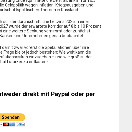
n Sitzung Ende April hatte die Zentralbank ihn um 0,5
die Geldpolitik wegen Inflation, Kriegsausgaben und
wirtschaftspolitischen Themen in Russland.
soll der durchschnittliche Leitzins 2026 in einer
2027 wurde der erwartete Korridor auf 8 bis 10 Prozent
ni eine weitere Senkung vornimmt oder zunächst
von Banken und Unternehmen genau beobachtet.
t damit zwar vorerst die Spekulationen über ihre
e Frage bleibt jedoch bestehen: Wie weit kann die
nflationsrisiken einzugehen – und wie groß ist der
schaft stärker zu entlasten?
ntweder direkt mit Paypal oder per