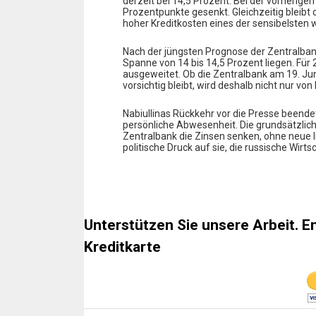
derzeit bei 14,5 Prozent. Bei der vorherige
Prozentpunkte gesenkt. Gleichzeitig bleibt 
hoher Kreditkosten eines der sensibelsten 
Nach der jüngsten Prognose der Zentralbank 
Spanne von 14 bis 14,5 Prozent liegen. Für 
ausgeweitet. Ob die Zentralbank am 19. Ju
vorsichtig bleibt, wird deshalb nicht nur 
Nabiullinas Rückkehr vor die Presse beende
persönliche Abwesenheit. Die grundsätzlich
Zentralbank die Zinsen senken, ohne neue I
politische Druck auf sie, die russische Wirt
Unterstützen Sie unsere Arbeit. E
Kreditkarte