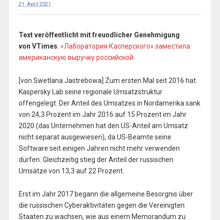
21. April 2021
Text veröffentlicht mit freundlicher Genehmigung
von VTimes
.
«Лаборатория Касперского» заместила
американскую выручку российской
[von Swetlana Jastrebowa] Zum ersten Mal seit 2016 hat
Kaspersky Lab seine regionale Umsatzstruktur
offengelegt. Der Anteil des Umsatzes in Nordamerika sank
von 24,3 Prozent im Jahr 2016 auf 15 Prozent im Jahr
2020 (das Unternehmen hat den US-Anteil am Umsatz
nicht separat ausgewiesen), da US-Beamte seine
Software seit einigen Jahren nicht mehr verwenden
dürfen. Gleichzeitig stieg der Anteil der russischen
Umsätze von 13,3 auf 22 Prozent.
Erst im Jahr 2017 begann die allgemeine Besorgnis über
die russischen Cyberaktivitäten gegen die Vereinigten
Staaten zu wachsen, wie aus einem Memorandum zu