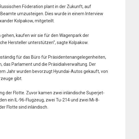
Russischen Föderation plant in der Zukunft, auf
 Beamte umzusteigen. Dies wurde in einem Interview
xander Kolpakow, mitgeteilt.
 gehen, kaufen wir sie für den Wagenpark der
che Hersteller unterstützen“, sagte Kolpakow.
zuständig für das Büro für Präsidentenangelegenheiten,
n, das Parlament und die Präsidialverwaltung. Der
iesem Jahr wurden bevorzugt Hyundai-Autos gekauft, von
rzeuge gibt.
ng der Flotte. Zuvor kamen zwei inländische Superjet-
den ein IL-96-Flugzeug, zwei Tu-214 und zwei Mi-8-
r Flotte sind inländisch.