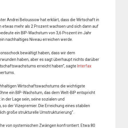
ter Andrei Beloussow hat erklärt, dass die Wirtschaft in
on etwas mehr als 2 Prozent wachsen und sich dann auf
g bedeute ein BIP-Wachstum von 3,6 Prozent im Jahr
 ein nachhaltiges Niveau erreichen werde.
tionsschock bewältigt haben, dass wir dem
erwunden haben, aber es sagt überhaupt nichts darüber
rtschaftswachstums erreicht haben“, sagte
Interfax
mertums.
chhaltigen Wirtschaftswachstums die wichtigste
 Ohne ein BIP-Wachstum, das dem Welt-BIP entspricht
 in der Lage sein, seine sozialen und
 so der Vizepremier. Die Erreichung eines stabilen
ch große strukturelle Umstrukturierung“.
eihe von systemischen Zwängen konfrontiert. Etwa 80