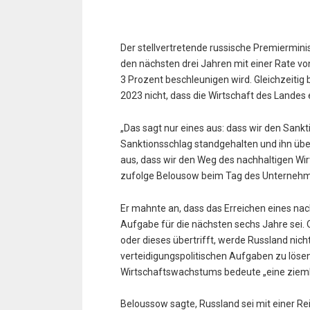
Der stellvertretende russische Premierminis
den nächsten drei Jahren mit einer Rate v
3 Prozent beschleunigen wird. Gleichzeiti
2023 nicht, dass die Wirtschaft des Landes
„Das sagt nur eines aus: dass wir den Sank
Sanktionsschlag standgehalten und ihn üb
aus, dass wir den Weg des nachhaltigen Wi
zufolge Belousow beim Tag des Unterneh
Er mahnte an, dass das Erreichen eines na
Aufgabe für die nächsten sechs Jahre sei.
oder dieses übertrifft, werde Russland nicht
verteidigungspolitischen Aufgaben zu lösen,
Wirtschaftswachstums bedeute „eine ziemli
Beloussow sagte, Russland sei mit einer R