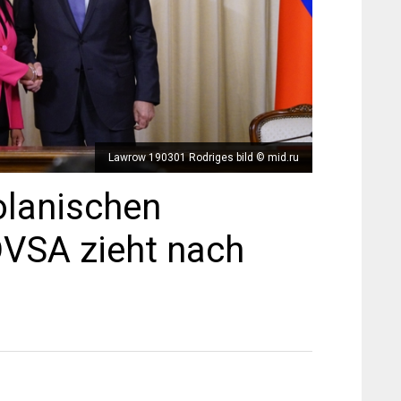
Lawrow 190301 Rodriges bild © mid.ru
olanischen
VSA zieht nach