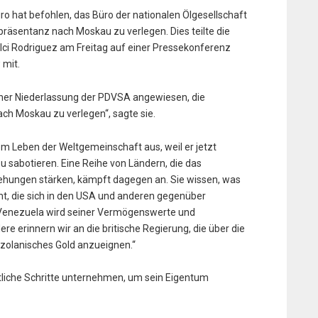
o hat befohlen, das Büro der nationalen Ölgesellschaft
räsentanz nach Moskau zu verlegen. Dies teilte die
lci Rodriguez am Freitag auf einer Pressekonferenz
 mit.
nner Niederlassung der PDVSA angewiesen, die
ch Moskau zu verlegen“, sagte sie.
em Leben der Weltgemeinschaft aus, weil er jetzt
u sabotieren. Eine Reihe von Ländern, die das
ziehungen stärken, kämpft dagegen an. Sie wissen, was
, die sich in den USA und anderen gegenüber
 Venezuela wird seiner Vermögenswerte und
re erinnern wir an die britische Regierung, die über die
ezolanisches Gold anzueignen.“
tliche Schritte unternehmen, um sein Eigentum