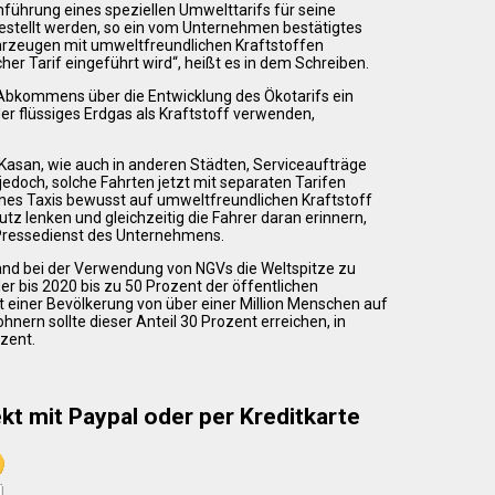
führung eines speziellen Umwelttarifs für seine
estellt werden, so ein vom Unternehmen bestätigtes
hrzeugen mit umweltfreundlichen Kraftstoffen
cher Tarif eingeführt wird“, heißt es in dem Schreiben.
Abkommens über die Entwicklung des Ökotarifs ein
r flüssiges Erdgas als Kraftstoff verwenden,
Kasan, wie auch in anderen Städten, Serviceaufträge
jedoch, solche Fahrten jetzt mit separaten Tarifen
 eines Taxis bewusst auf umweltfreundlichen Kraftstoff
 lenken und gleichzeitig die Fahrer daran erinnern,
r Pressedienst des Unternehmens.
land bei der Verwendung von NGVs die Weltspitze zu
er bis 2020 bis zu 50 Prozent der öffentlichen
 einer Bevölkerung von über einer Million Menschen auf
nern sollte dieser Anteil 30 Prozent erreichen, in
zent.
kt mit Paypal oder per Kreditkarte