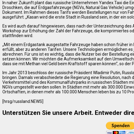
In naher Zukunft plant das russische Unternehmen Yandex.Taxi die Ein
Droschken, die auf Erdgasfahrzeuge (NGVs, Natural Gas Vehicle) umg
Dokument. Im Rahmen dieses Tarifs werden Bestellungen nur von Fa
ausgeführt. „Kasan wird die erste Stadt in Russland sein, in der ein sol
Es wird auch darauf hingewiesen, dass nach der Unterzeichnung des 
Workshop zur Erhöhung der Zahl der Fahrzeuge, die komprimiertes ode
stattfinden wird.
„Mit einem Erdgastank ausgestatte Fahrzeuge haben schon früher in 
erfüllt, aber zu anderen Tarifen. Unsere Technologien ermöglichen es 
abrechnen. Für uns ist es wichtig, dass die Nutzer bei der Bestellung
setzen können. Wir möchten die Aufmerksamkeit auf den Umweltschutz
dass sie mit Methan viel Geld beim Kraftstoff sparen können“, so de
Im Jahr 2013 beschloss der russische Präsident Wladimir Putin, Russ
bringen. Damals verabschiedete die Regierung eine Resolution, nach d
Verkehrsmittel und des Kommunalfuhrparks in russischen Städten mit
NGVs umgestellt werden sollen. In Städten mit mehr als 300.000 Einwoh
Ortschaften, in denen mehr als 100.000 Menschen leben bis zu 10 Pro
[hrsg/russland.NEWS]
Unterstützen Sie unsere Arbeit. Entweder dire