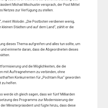
sident Michail Mischustin versprach, der Post Mittel
es Netzes zur Verfügung zu stellen.
ch“, meint Wolodin. „Die Postboten verdienen wenig,
 kleinen Städten und auf dem Land“, zählt er die
rung dieses Thema aufgreifen und alles tun sollte, um
in und erinnerte daran, dass die Abgeordneten dieses
hätten.
ttformisierung und die Möglichkeiten, die die
en mit Auftragnehmern zu verbinden, ohne
nsthaften Konkurrenten für „Pochtam Rus“ geworden
t zu helfen.
so werde ich gleich sagen, dass wir fünf Milliarden
tsetzung des Programms zur Modernisierung der
 der Ministerpräsident und fügte hinzu, dass diese