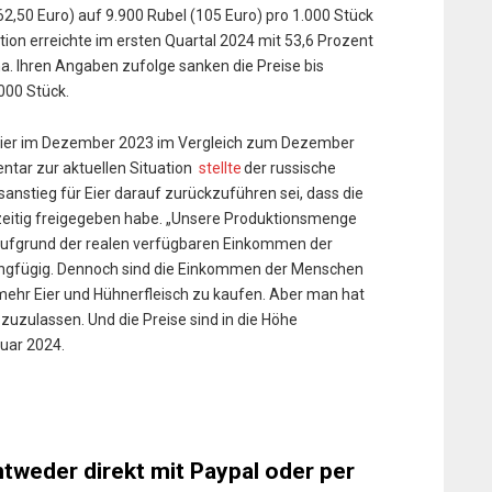
62,50 Euro) auf 9.900 Rubel (105 Euro) pro 1.000 Stück
ktion erreichte im ersten Quartal 2024 mit 53,6 Prozent
na. Ihren Angaben zufolge sanken die Preise bis
000 Stück.
ereier im Dezember 2023 im Vergleich zum Dezember
tar zur aktuellen Situation
stellte
der russische
isanstieg für Eier darauf zurückzuführen sei, dass die
tzeitig freigegeben habe. „Unsere Produktionsmenge
st aufgrund der realen verfügbaren Einkommen der
ingfügig. Dennoch sind die Einkommen der Menschen
mehr Eier und Hühnerfleisch zu kaufen. Aber man hat
 zuzulassen. Und die Preise sind in die Höhe
nuar 2024.
ntweder direkt mit Paypal oder per