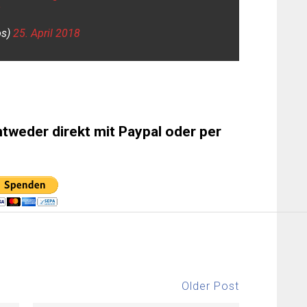
K
os)
25. April 2018
ntweder direkt mit Paypal oder per
Older Post