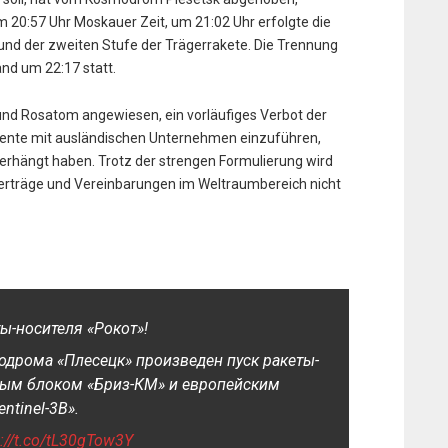
m 20:57 Uhr Moskauer Zeit, um 21:02 Uhr erfolgte die
nd der zweiten Stufe der Trägerrakete. Die Trennung
and um 22:17 statt.
und Rosatom angewiesen, ein vorläufiges Verbot der
ente mit ausländischen Unternehmen einzuführen,
rhängt haben. Trotz der strengen Formulierung wird
erträge und Vereinbarungen im Weltraumbereich nicht
еты-носителя «Рокот»!
модрома «Плесецк» произведен пуск ракеты-
нным блоком «Бриз-КМ» и европейским
ntinel-3В».
s://t.co/tL30gTow3Y