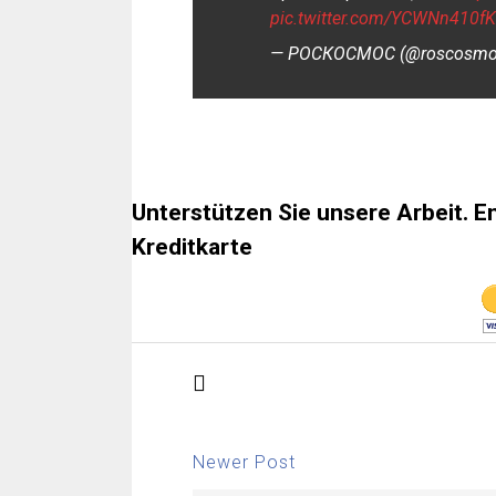
pic.twitter.com/YCWNn410f
— РОСКОСМОС (@roscosm
Unterstützen Sie unsere Arbeit. E
Kreditkarte
Newer Post