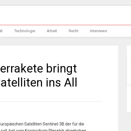
ät
Technologie
Arbeit
Recht
Interviews
errakete bringt
telliten ins All
uropäischen Satelliten Sentinel-3B der für die
 soll, hat vom Kosmodrom Plesetsk abgehoben,