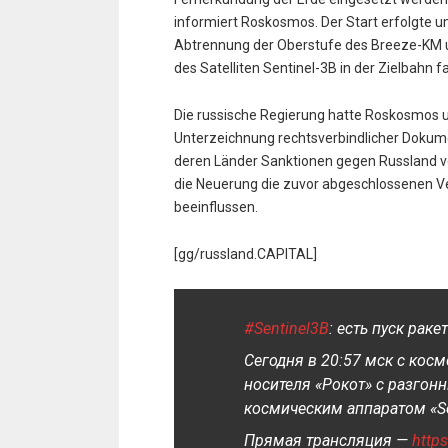
informiert Roskosmos. Der Start erfolgte u
Abtrennung der Oberstufe des Breeze-KM u
des Satelliten Sentinel-3B in der Zielbahn f
Die russische Regierung hatte Roskosmos 
Unterzeichnung rechtsverbindlicher Dokum
deren Länder Sanktionen gegen Russland ve
die Neuerung die zuvor abgeschlossenen V
beeinflussen.
[gg/russland.CAPITAL]
#Sentinel3В
: есть пуск рак
Сегодня в 20:57 мск с кос
носителя «Рокот» с разго
космическим аппаратом «Se
Прямая трансляция —
http