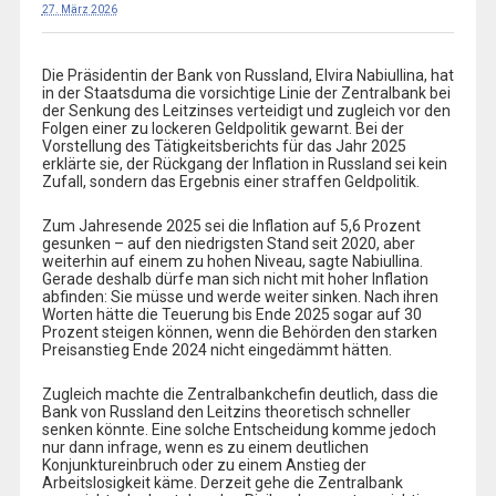
27. März 2026
Die Präsidentin der Bank von Russland, Elvira Nabiullina, hat
in der Staatsduma die vorsichtige Linie der Zentralbank bei
der Senkung des Leitzinses verteidigt und zugleich vor den
Folgen einer zu lockeren Geldpolitik gewarnt. Bei der
Vorstellung des Tätigkeitsberichts für das Jahr 2025
erklärte sie, der Rückgang der Inflation in Russland sei kein
Zufall, sondern das Ergebnis einer straffen Geldpolitik.
Zum Jahresende 2025 sei die Inflation auf 5,6 Prozent
gesunken – auf den niedrigsten Stand seit 2020, aber
weiterhin auf einem zu hohen Niveau, sagte Nabiullina.
Gerade deshalb dürfe man sich nicht mit hoher Inflation
abfinden: Sie müsse und werde weiter sinken. Nach ihren
Worten hätte die Teuerung bis Ende 2025 sogar auf 30
Prozent steigen können, wenn die Behörden den starken
Preisanstieg Ende 2024 nicht eingedämmt hätten.
Zugleich machte die Zentralbankchefin deutlich, dass die
Bank von Russland den Leitzins theoretisch schneller
senken könnte. Eine solche Entscheidung komme jedoch
nur dann infrage, wenn es zu einem deutlichen
Konjunktureinbruch oder zu einem Anstieg der
Arbeitslosigkeit käme. Derzeit gehe die Zentralbank