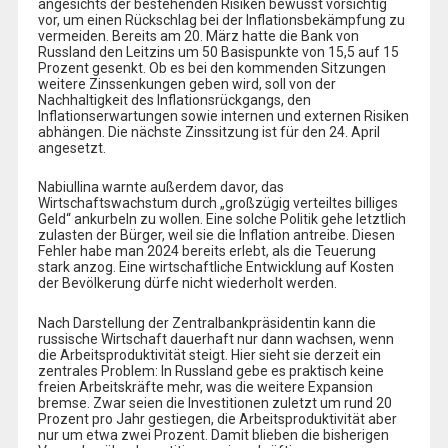
angesichts der bestehenden Risiken bewusst vorsichtig
vor, um einen Rückschlag bei der Inflationsbekämpfung zu
vermeiden. Bereits am 20. März hatte die Bank von
Russland den Leitzins um 50 Basispunkte von 15,5 auf 15
Prozent gesenkt. Ob es bei den kommenden Sitzungen
weitere Zinssenkungen geben wird, soll von der
Nachhaltigkeit des Inflationsrückgangs, den
Inflationserwartungen sowie internen und externen Risiken
abhängen. Die nächste Zinssitzung ist für den 24. April
angesetzt.
Nabiullina warnte außerdem davor, das
Wirtschaftswachstum durch „großzügig verteiltes billiges
Geld“ ankurbeln zu wollen. Eine solche Politik gehe letztlich
zulasten der Bürger, weil sie die Inflation antreibe. Diesen
Fehler habe man 2024 bereits erlebt, als die Teuerung
stark anzog. Eine wirtschaftliche Entwicklung auf Kosten
der Bevölkerung dürfe nicht wiederholt werden.
Nach Darstellung der Zentralbankpräsidentin kann die
russische Wirtschaft dauerhaft nur dann wachsen, wenn
die Arbeitsproduktivität steigt. Hier sieht sie derzeit ein
zentrales Problem: In Russland gebe es praktisch keine
freien Arbeitskräfte mehr, was die weitere Expansion
bremse. Zwar seien die Investitionen zuletzt um rund 20
Prozent pro Jahr gestiegen, die Arbeitsproduktivität aber
nur um etwa zwei Prozent. Damit blieben die bisherigen