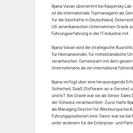
Ilijana Vavan übernimmt bei Kaspersky Lab 
ist die internationale Topmanagerin als G
für die Geschäfte in Deutschland, Österrei
US-amerikanischen Unternehmen Oracle zu 
Führungserfahrung in der IT-Industrie mit.
Ilijana Vavan wird die strategische Ausr
für Heimanwender, für mittelständische U
verantworten. Gemeinsam mit dem gesamte
Unternehmens als ein international führen
Ilijana verfügt über eine herausragende Erfo
Sicherheit, SaaS (Software-as-a-Service)
und IoT. Bei Oracle war sie als Senior Sal
der Schweiz verantwortlich. Zuvor hatte Il
als Managing Director für Westeuropa bei 
Führungspositionen inne. Davor war sie bei 
unter anderem für die Enterprise- und Part