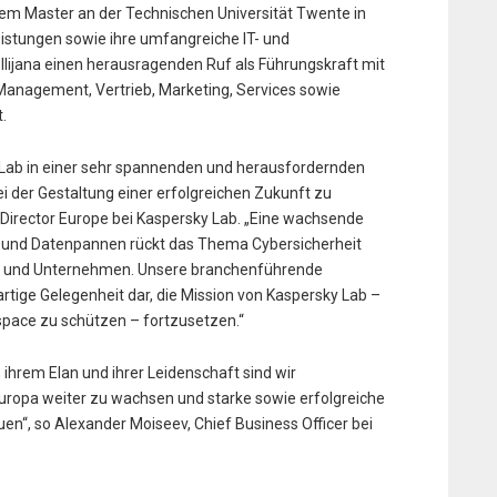
inem Master an der Technischen Universität Twente in
eistungen sowie ihre umfangreiche IT- und
Ilijana einen herausragenden Ruf als Führungskraft mit
Management, Vertrieb, Marketing, Services sowie
.
y Lab in einer sehr spannenden und herausfordernden
ei der Gestaltung einer erfolgreichen Zukunft zu
 Director Europe bei Kaspersky Lab. „Eine wachsende
n und Datenpannen rückt das Thema Cybersicherheit
n und Unternehmen. Unsere branchenführende
rtige Gelegenheit dar, die Mission von Kaspersky Lab –
space zu schützen – fortzusetzen.“
, ihrem Elan und ihrer Leidenschaft sind wir
n Europa weiter zu wachsen und starke sowie erfolgreiche
“, so Alexander Moiseev, Chief Business Officer bei