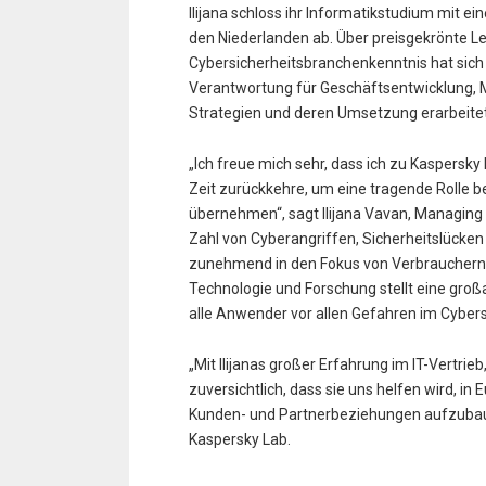
Ilijana schloss ihr Informatikstudium mit e
den Niederlanden ab. Über preisgekrönte L
Cybersicherheitsbranchenkenntnis hat sich 
Verantwortung für Geschäftsentwicklung, 
Strategien und deren Umsetzung erarbeitet
„Ich freue mich sehr, dass ich zu Kaspersk
Zeit zurückkehre, um eine tragende Rolle b
übernehmen“, sagt Ilijana Vavan, Managing
Zahl von Cyberangriffen, Sicherheitslücke
zunehmend in den Fokus von Verbraucher
Technologie und Forschung stellt eine großa
alle Anwender vor allen Gefahren im Cyber
„Mit Ilijanas großer Erfahrung im IT-Vertrieb
zuversichtlich, dass sie uns helfen wird, i
Kunden- und Partnerbeziehungen aufzubauen
Kaspersky Lab.