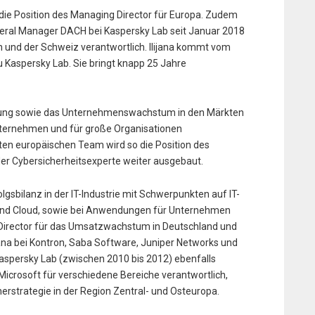
die Position des Managing Director für Europa. Zudem
eneral Manager DACH bei Kaspersky Lab seit Januar 2018
ch und der Schweiz verantwortlich. Ilijana kommt vom
Kaspersky Lab. Sie bringt knapp 25 Jahre
ichtung sowie das Unternehmenswachstum in den Märkten
nternehmen und für große Organisationen
n europäischen Team wird so die Position des
der Cybersicherheitsexperte weiter ausgebaut.
lgsbilanz in der IT-Industrie mit Schwerpunkten auf IT-
 und Cloud, sowie bei Anwendungen für Unternehmen
es Director für das Umsatzwachstum in Deutschland und
ijana bei Kontron, Saba Software, Juniper Networks und
Kaspersky Lab (zwischen 2010 bis 2012) ebenfalls
Microsoft für verschiedene Bereiche verantwortlich,
nerstrategie in der Region Zentral- und Osteuropa.