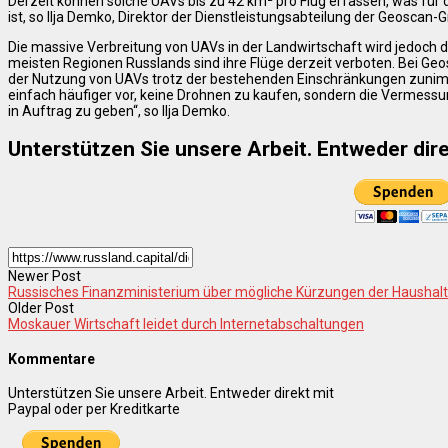
Derzeit können solche UAVs bis zu 42 km² pro Flug erfassen, was für 
ist, so Ilja Demko, Direktor der Dienstleistungsabteilung der Geoscan-
Die massive Verbreitung von UAVs in der Landwirtschaft wird jedoch d
meisten Regionen Russlands sind ihre Flüge derzeit verboten. Bei Geo
der Nutzung von UAVs trotz der bestehenden Einschränkungen zunimmt
einfach häufiger vor, keine Drohnen zu kaufen, sondern die Vermes
in Auftrag zu geben“, so Ilja Demko.
Unterstützen Sie unsere Arbeit. Entweder dire
Newer Post
Russisches Finanzministerium über mögliche Kürzungen der Hausha
Older Post
Moskauer Wirtschaft leidet durch Internetabschaltungen
Kommentare
Unterstützen Sie unsere Arbeit. Entweder direkt mit
Paypal oder per Kreditkarte