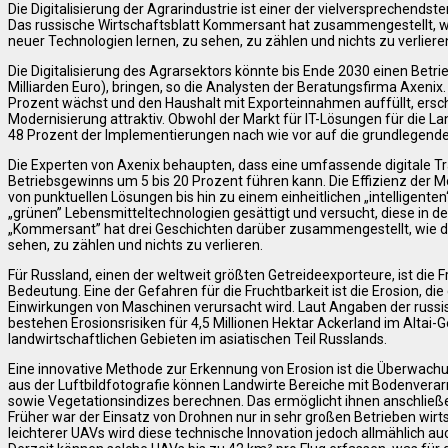
Die Digitalisierung der Agrarindustrie ist einer der vielversprechends
Das russische Wirtschaftsblatt Kommersant hat zusammengestellt, w
neuer Technologien lernen, zu sehen, zu zählen und nichts zu verliere
Die Digitalisierung des Agrarsektors könnte bis Ende 2030 einen Betrie
Milliarden Euro), bringen, so die Analysten der Beratungsfirma Axenix.
Prozent wächst und den Haushalt mit Exporteinnahmen auffüllt, erschei
Modernisierung attraktiv. Obwohl der Markt für IT-Lösungen für die Land
48 Prozent der Implementierungen nach wie vor auf die grundlegend
Die Experten von Axenix behaupten, dass eine umfassende digitale 
Betriebsgewinns um 5 bis 20 Prozent führen kann. Die Effizienz der
von punktuellen Lösungen bis hin zu einem einheitlichen „intelligente
„grünen” Lebensmitteltechnologien gesättigt und versucht, diese in de
„Kommersant” hat drei Geschichten darüber zusammengestellt, wie d
sehen, zu zählen und nichts zu verlieren.
Für Russland, einen der weltweit größten Getreideexporteure, ist die
Bedeutung. Eine der Gefahren für die Fruchtbarkeit ist die Erosion, 
Einwirkungen von Maschinen verursacht wird. Laut Angaben der rus
bestehen Erosionsrisiken für 4,5 Millionen Hektar Ackerland im Altai-G
landwirtschaftlichen Gebieten im asiatischen Teil Russlands.
Eine innovative Methode zur Erkennung von Erosion ist die Überwach
aus der Luftbildfotografie können Landwirte Bereiche mit Bodenve
sowie Vegetationsindizes berechnen. Das ermöglicht ihnen anschließe
Früher war der Einsatz von Drohnen nur in sehr großen Betrieben wi
leichterer UAVs wird diese technische Innovation jedoch allmählich a