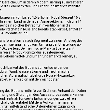
ten Bereiche, um in deren Modernisierung zu investieren.
ie die Lebensmittel- und Ernährungsmärkte mithilfe
n.
bsgewinn von bis zu 1,5 Billionen Rubel (derzeit 16,3
 In einem Land, in dem der Agrarsektor jährlich um 14
nt ein solcher Betrag für Investitionen in die
wirtschaft in Russland bereits etabliert ist, entfallen
e Automatisierung.
Transformation je nach Segment zu einem Anstieg des
 Modernisierung hängt vom Umfang der Umstellung ab:
n“ Ökosystem. Der heimische Markt ist bereits mit
n realen Produktionszyklus zu integrieren.
ie Lebensmittel- und Ernährungsmärkte lernen, zu
 Fruchtbarkeit des Bodens von entscheidender
die durch Wind, Wasserströme und mechanische
sischen Agraraufsichtsbehörde Rosselkhoznadzor
ebiet, einer Region mit den wichtigsten
ung des Bodens mithilfe von Drohnen. Anhand der Daten
rarmung und Störungen des Aussaatprozesses erkennen
nd, zeitnah fundierte Entscheidungen zu treffen.
rtschaftlich rentabel. Mit dem Aufkommen immer
uch für mittelständische Unternehmen zugänglich.