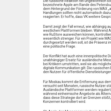
Die russische Reaktion fiel ungewöhnlich s
bezeichnete Apple am Rande des Petersburge
dem Hintergrund der Förderung von MAX „ab
Handlungen sollten nicht automatisch dazu
reagierten. Er hoffe, dass VK weitere Gesp
Damit zeigt der Fall erneut, wie abhängig 
westlichen Plattformen bleiben. Während A
wie RuStore ausweichen können, kontrollie
wesentlich strenger. Für ein Projekt wie 
durchgesetzt werden soll, ist die Präsenz i
eine politische Frage.
Der Konflikt hat auch eine innenpolitische D
unabhängiger Ersatz für ausländische Mess
bei Kritikern umstritten, weil sie als möglic
digitale Kommunikation gilt. Die russisch
den Nutzen für öffentliche Dienstleistung
Für Moskau kommt die Entfernung aus dem 
versucht seit Monaten, russische Nutzer stä
Ausländische Plattformen werden reguliert,
während einheimische Angebote als Alterna
dass diese Strategie dort an Grenzen stößt,
Konzernen kontrolliert wird.