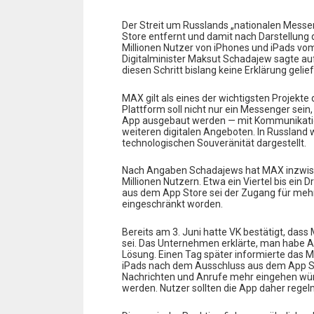
Der Streit um Russlands „nationalen Messe
Store entfernt und damit nach Darstellung 
Millionen Nutzer von iPhones und iPads v
Digitalminister Maksut Schadajew sagte au
diesen Schritt bislang keine Erklärung gelief
MAX gilt als eines der wichtigsten Projekte d
Plattform soll nicht nur ein Messenger sein
App ausgebaut werden — mit Kommunikation
weiteren digitalen Angeboten. In Russland wi
technologischen Souveränität dargestellt.
Nach Angaben Schadajews hat MAX inzwisch
Millionen Nutzern. Etwa ein Viertel bis ein 
aus dem App Store sei der Zugang für mehr
eingeschränkt worden.
Bereits am 3. Juni hatte VK bestätigt, da
sei. Das Unternehmen erklärte, man habe 
Lösung. Einen Tag später informierte das 
iPads nach dem Ausschluss aus dem App S
Nachrichten und Anrufe mehr eingehen wür
werden. Nutzer sollten die App daher rege