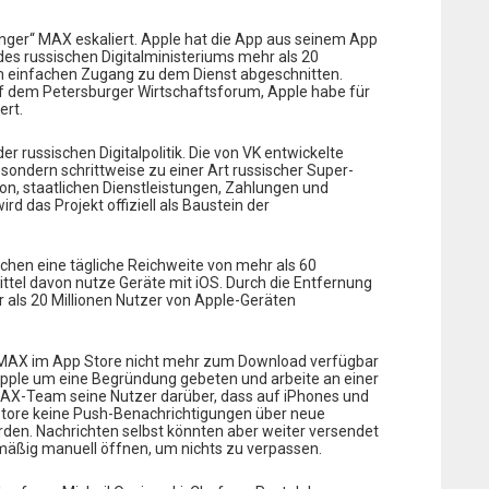
nger“ MAX eskaliert. Apple hat die App aus seinem App
des russischen Digitalministeriums mehr als 20
om einfachen Zugang zu dem Dienst abgeschnitten.
f dem Petersburger Wirtschaftsforum, Apple habe für
ert.
er russischen Digitalpolitik. Die von VK entwickelte
, sondern schrittweise zu einer Art russischer Super-
, staatlichen Dienstleistungen, Zahlungen und
rd das Projekt offiziell als Baustein der
en eine tägliche Reichweite von mehr als 60
Drittel davon nutze Geräte mit iOS. Durch die Entfernung
 als 20 Millionen Nutzer von Apple-Geräten
ss MAX im App Store nicht mehr zum Download verfügbar
Apple um eine Begründung gebeten und arbeite an einer
MAX-Team seine Nutzer darüber, dass auf iPhones und
tore keine Push-Benachrichtigungen über neue
den. Nachrichten selbst könnten aber weiter versendet
lmäßig manuell öffnen, um nichts zu verpassen.