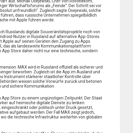
charf aus. Michail Osejewski, Chef von Rostelekom,
r Wirtschaftsforums als „Feinde“. Der Schritt sei vor
solut unfreundlich“. Zugleich sagte Osejewski, solche
 führen, dass russische Unternehmen spiegelbildlich
räche mit Apple führen werde.
auch Russlands digitale Souveränitätsprojekte noch von
ndroid-Nutzer in Russland auf alternative App-Stores
rt Apple auf seinen Geräten den Zugang zu Apps
MAX, das als landesweite Kommunikationsplattform
m App Store daher nicht nur eine technische, sondern
imension. MAX wird in Russland offiziell als sicherer und
enger beworben. Zugleich ist die App im Ausland und
hes Instrument stärkerer staatlicher Kontrolle über
en Behörden weisen solche Vorwürfe zurück und betonen
en und sichere Kommunikation.
App Store zu einem ungünstigen Zeitpunkt. Der Staat
rker auf heimische digitale Dienste zu lenken.
 eingeschränkt oder politisch unter Druck gesetzt,
tive aufgebaut werden. Der Fall MAX zeigt jedoch,
 wo die technische Infrastruktur weiterhin von globalen